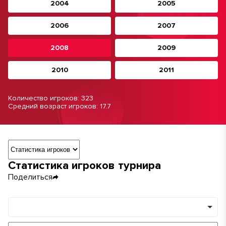
2004
2005
2006
2007
2008
2009
2010
2011
Количество игроков: 323
Средний возраст игроков: 17.7
Навигация по разделам турнира
Статистика игроков турнира
Поделиться
Команды
Минимум игр