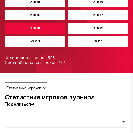
2004
2005
2006
2007
2008
2009
2010
2011
Количество игроков: 323
Средний возраст игроков: 17.7
Навигация по разделам турнира
Статистика игроков турнира
Поделиться
Команды
Минимум игр