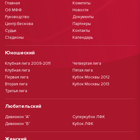
Главная
Комитеты
Об МФФ
Новости
Руководство
Документы
Центр Бескова
Партнеры
Судьи
Контакты
Стадионы
Календарь
Юношеский
Клубная лига 2009-2011
Четвертая лига
Клубная лига
Пятая лига
Первая лига
Кубок Москвы 2012
Вторая лига
Кубок Москвы 2013
Третья лига
Любительский
Дивизион "А"
Суперкубок ЛФК
Дивизион "Б"
Кубок ЛФК
Женский