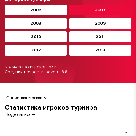
2006
2007
2008
2009
2010
2011
2012
2013
Количество игроков: 332
Средний возраст игроков: 18.8
Навигация по разделам турнира
Статистика игроков турнира
Поделиться
Команды
Минимум игр