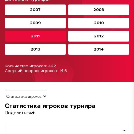
2007
2008
2009
2010
2011
2012
2013
2014
Количество игроков: 442
Средний возраст игроков: 14.6
Навигация по разделам турнира
Статистика игроков турнира
Поделиться
Команды
Минимум игр