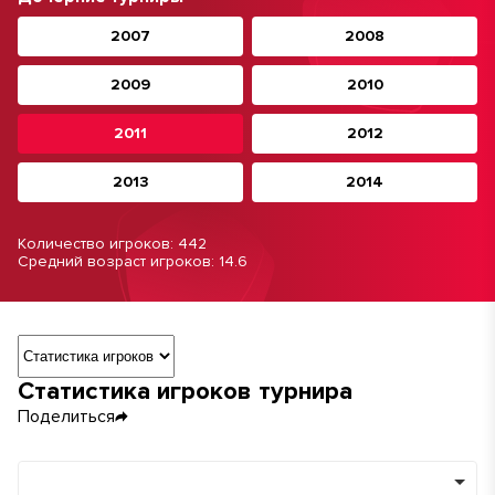
2007
2008
2009
2010
2011
2012
2013
2014
Количество игроков: 442
Средний возраст игроков: 14.6
Навигация по разделам турнира
Статистика игроков турнира
Поделиться
Команды
Минимум игр