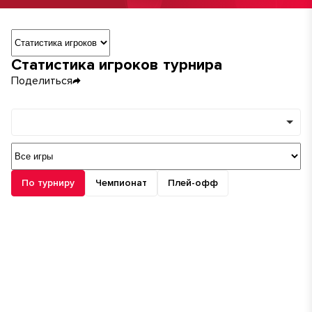
Навигация по разделам турнира
Статистика игроков турнира
Поделиться
Команды
Минимум игр
По турниру
Чемпионат
Плей-офф