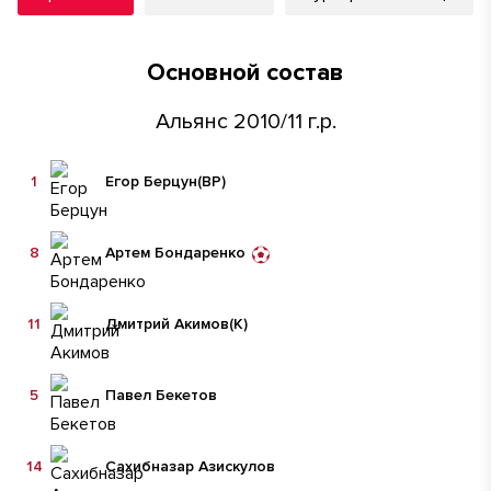
Основной состав
Альянс 2010/11 г.р.
1
Егор Берцун
(ВР)
8
Артем Бондаренко
11
Дмитрий Акимов
(К)
5
Павел Бекетов
14
Сахибназар Азискулов