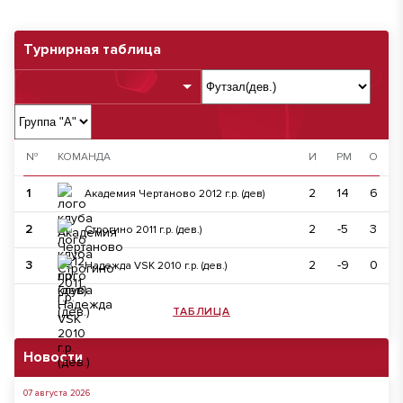
Турнирная таблица
№
КОМАНДА
И
РМ
О
1
2
14
6
Академия Чертаново 2012 г.р. (дев)
2
2
-5
3
Строгино 2011 г.р. (дев.)
3
2
-9
0
Надежда VSK 2010 г.р. (дев.)
ТАБЛИЦА
Новости
07 августа 2026