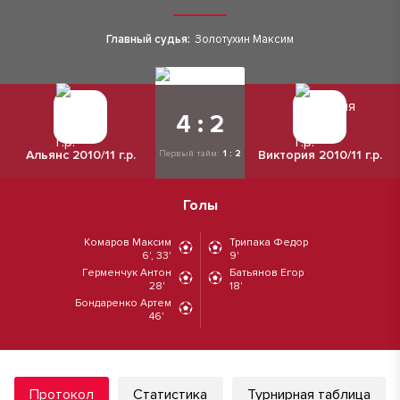
Главный судья:
Золотухин Максим
4 : 2
Альянс 2010/11 г.р.
Виктория 2010/11 г.р.
Первый тайм:
1 : 2
Голы
Комаров Максим
Трипака Федор
6', 33'
9'
Герменчук Антон
Батьянов Егор
28'
18'
Бондаренко Артем
46'
Протокол
Статистика
Турнирная таблица