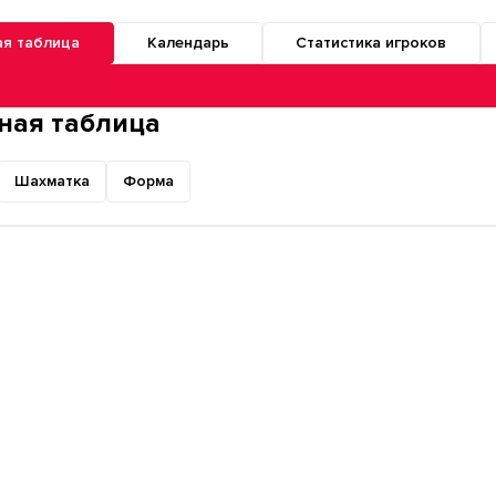
ая таблица
Календарь
Статистика игроков
о разделам турнира
ная таблица
Шахматка
Форма