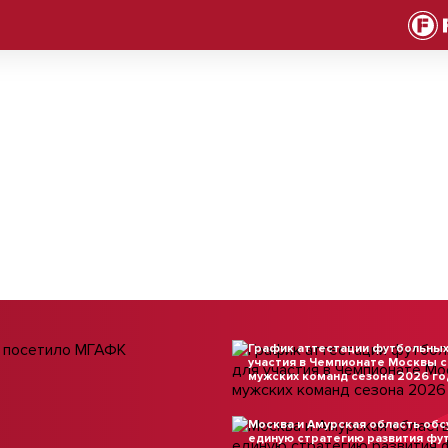
ве с
 посетило
17 марта 2026
График аттестации футбольных
участия в Чемпионате Москвы 
мужских команд сезона 2026 го
05 февраля 2026
Москва и Амурская область обс
единую стратегию развития фу