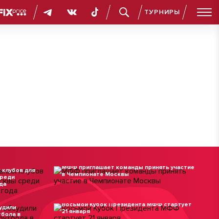
ТУРНИРЫ
13 февраля 2026
МФФ приглашает команды принять участие
 клубов для
в Чемпионате Москвы
среди
да
22 декабря 2025
Восьмой Кубок Президента МФФ стартует
удили
21 января
тбола в