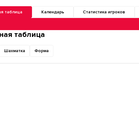
ая таблица
Календарь
Статистика игроков
о разделам турнира
ная таблица
Шахматка
Форма