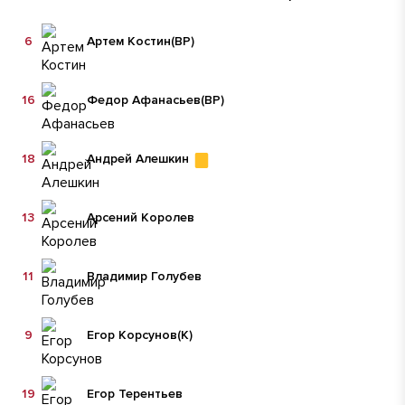
6
Артем Костин
(ВР)
16
Федор Афанасьев
(ВР)
18
Андрей Алешкин
13
Арсений Королев
11
Владимир Голубев
9
Егор Корсунов
(К)
19
Егор Терентьев