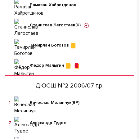
Рамазан Хайретдинов
Станислав Легостаев
(К)
Темирлан Боготов
Фёдор Малыгин
ДЮСШ №2 2006/07 г.р.
1
Вячеслав Мелинчук
(ВР)
7
Александр Тудос