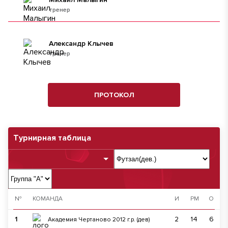
тренер
Александр Клычев
тренер
ПРОТОКОЛ
Турнирная таблица
№
КОМАНДА
И
РМ
О
1
2
14
6
Академия Чертаново 2012 г.р. (дев)