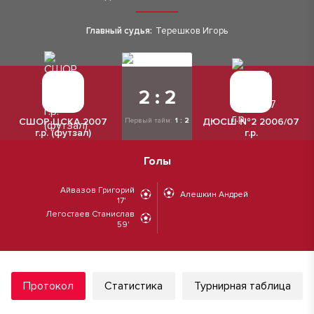
Главный судья:
Терешков Игорь
2 : 2
СШОР ЦСКА 2007
ДЮСШ №2 2006/07
Первый тайм:
1 : 2
г.р. (футзал)
г.р.
Голы
Айвазов Григорий
Алешкин Андрей
17'
Легостаев Станислав
59'
Протокол
Статистика
Турнирная таблица