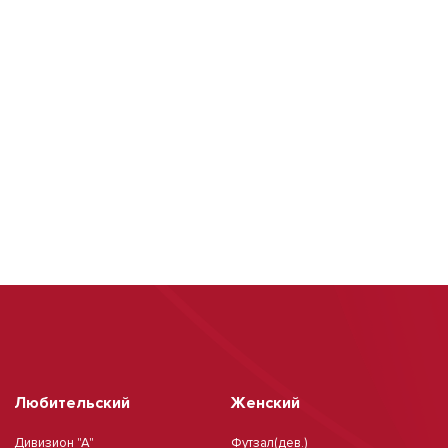
Любительский
Женский
Дивизион "А"
Футзал(дев.)