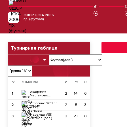
6'
1
СШОР ЦСКА 2006
г.р. (футзал)
Турнирная таблица
№
КОМАНДА
И
РМ
О
Академия
1
2
14
6
Чертаново
2012 г.р. (дев)
Строгино 2011 г.р.
2
2
-5
3
(дев.)
Надежда VSK
3
2
-9
0
2010 г.р. (дев.)