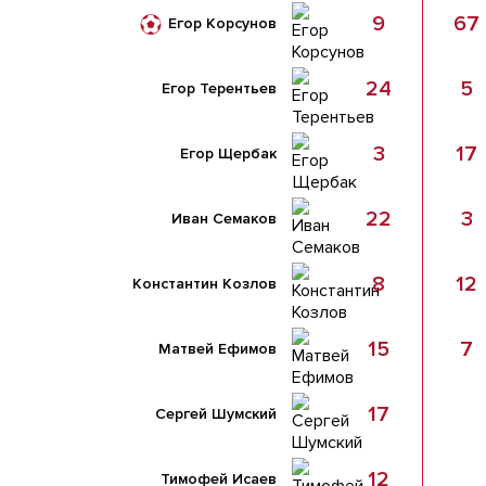
9
67
Егор Корсунов
24
5
Егор Терентьев
3
17
Егор Щербак
22
3
Иван Семаков
8
12
Константин Козлов
15
7
Матвей Ефимов
17
Сергей Шумский
12
Тимофей Исаев