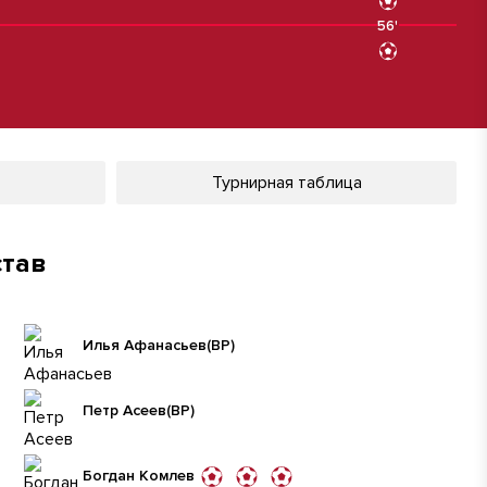
56'
56'
Турнирная таблица
став
Илья Афанасьев
(ВР)
Петр Асеев
(ВР)
Богдан Комлев