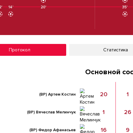
2'
14'
20'
35'
35'
Протокол
Статистика
Основной со
20
1
(ВР)
Артем Костин
1
26
(ВР)
Вячеслав Мелинчук
16
9
(ВР)
Федор Афанасьев