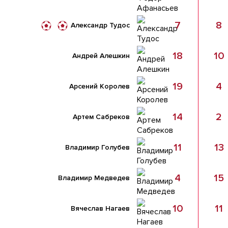
7
8
Александр Тудос
18
10
Андрей Алешкин
19
4
Арсений Королев
14
2
Артем Сабреков
11
13
Владимир Голубев
4
15
Владимир Медведев
10
11
Вячеслав Нагаев