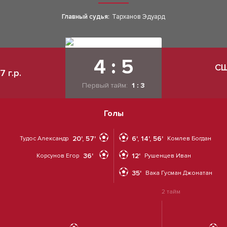
Главный судья:
Тарханов Эдуард
4 : 5
СШ
 г.р.
Первый тайм:
1 : 3
Голы
20', 57'
6', 14', 56'
Тудос Александр
Комлев Богдан
36'
12'
Корсунов Егор
Рушенцев Иван
35'
Вака Гусман Джонатан
2 тайм