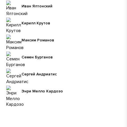
Иван Ялтонский
Кирилл Крутов
Максим Романов
Семен Бурганов
Сергей Андриатис
Энри Мелло Кардозо