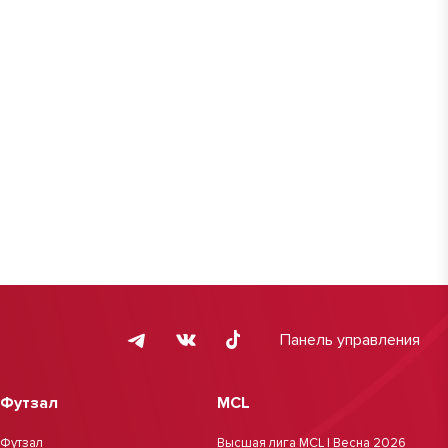
Панель управления
Футзал
MCL
Футзал
Высшая лига MCL | Весна 2026