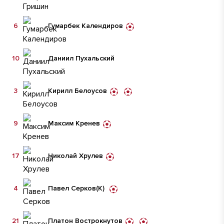
6
Гумарбек Календиров
10
Даниил Пухальский
3
Кирилл Белоусов
9
Максим Кренев
17
Николай Хрулев
4
Павел Серков
(К)
21
Платон Вострокнутов