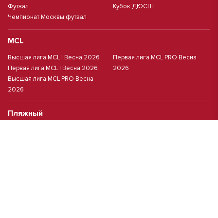
Футзал
Кубок ДЮСШ
Чемпионат Москвы футзал
MCL
Высшая лига MCL | Весна 2026
Первая лига MCL PRO Весна
Первая лига MCL | Весна 2026
2026
Высшая лига MCL PRO Весна
2026
Пляжный
Пляжный футбол
Кубок Москвы(жен.)
Студенческий
Студлига 8х8 | Зол.
Студлига 11х11 2025/2026
Студлига 8х8 | Сер.
Кубок Студлиги 8х8 2026
Мини-футбол