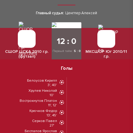
Главный судья:
Ценглер Алексей
12 : 0
СШОР ЦСКА 2010 г.р.
МКСШОР Юг 2010/11
Первый тайм:
5 : 0
(футзал)
г.р.
Голы
Белоусов Кирилл
3', 40'
Хрулев Николай
10'
Вострокнутов Платон
11', 12'
Крючков Федор
13', 45'
Серков Павел
27'
Беспалов Ярослав