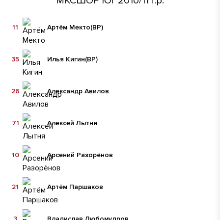
МКСШОР Юг 2010/11 г.р.
11
Артём Мекто
(ВР)
35
Илья Кигин
(ВР)
26
Александр Авилов
71
Алексей Лытня
10
Арсений Разорёнов
21
Артём Паршаков
3
Владислав Любомудров