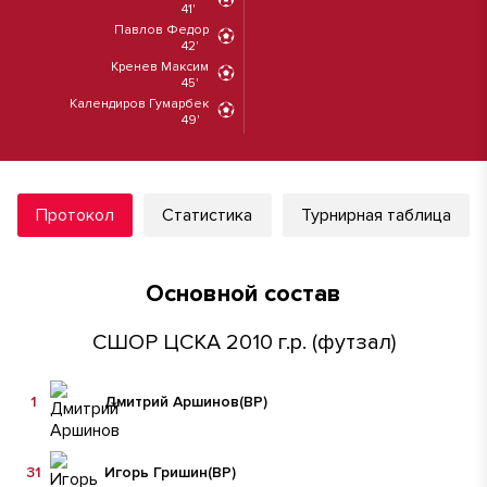
41'
Павлов Федор
42'
Кренев Максим
45'
Календиров Гумарбек
49'
Протокол
Статистика
Турнирная таблица
Основной состав
СШОР ЦСКА 2010 г.р. (футзал)
1
Дмитрий Аршинов
(ВР)
31
Игорь Гришин
(ВР)