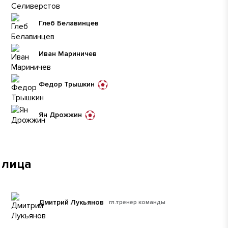
Глеб Белавинцев
Иван Мариничев
Федор Трышкин
Ян Дрожжин
 лица
Дмитрий Лукьянов
гл.тренер команды