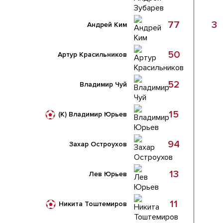
77
3
Андрей Ким
50
Артур Красильников
52
Владимир Чуй
15
(К)
Владимир Юрьев
94
Захар Остроухов
13
Лев Юрьев
11
Никита Тоштемиров