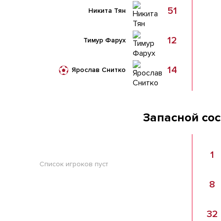
51
Никита Тян
12
Тимур Фарух
14
Ярослав Снитко
Запасной со
1
Список игроков пуст
8
32