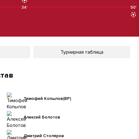
34'
50'
Турнирная таблица
став
Тимофей Копылов
(ВР)
Алексей Болотов
Дмитрий Столяров