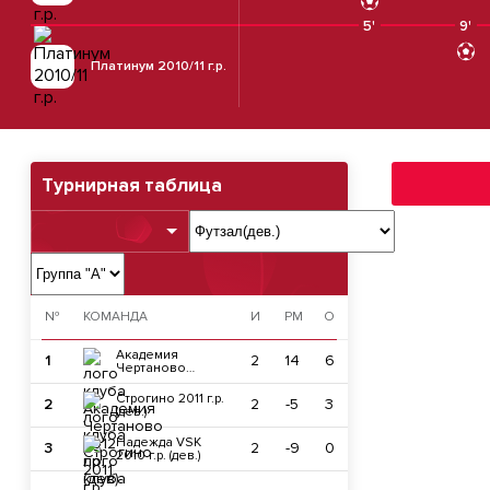
5'
9'
Платинум 2010/11 г.р.
Турнирная таблица
№
КОМАНДА
И
РМ
О
Академия
1
2
14
6
Чертаново
2012 г.р. (дев)
Строгино 2011 г.р.
2
2
-5
3
(дев.)
Надежда VSK
3
2
-9
0
2010 г.р. (дев.)