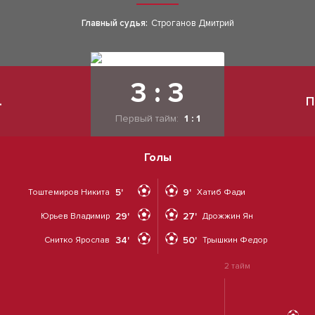
Главный судья:
Строганов Дмитрий
3 : 3
.
П
Первый тайм:
1 : 1
Голы
5'
9'
Тоштемиров Никита
Хатиб Фади
29'
27'
Юрьев Владимир
Дрожжин Ян
34'
50'
Снитко Ярослав
Трышкин Федор
2 тайм