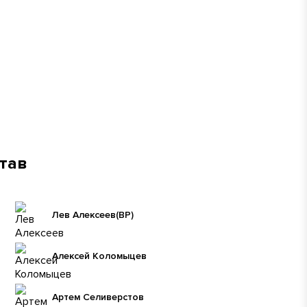
став
Лев Алексеев
(ВР)
Алексей Коломыцев
Артем Селиверстов