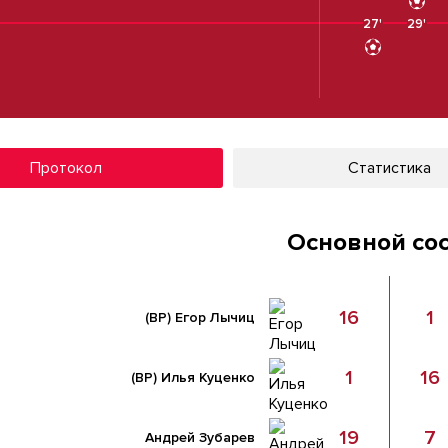
27'
29'
Протокол
Статистика
Основной со
16
1
(ВР)
Егор Лычиц
1
16
(ВР)
Илья Куценко
19
7
Андрей Зубарев