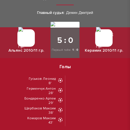
Главный судья:
Демин Дмитрий
5 : 0
Альянс 2010/11 г.р.
Керамик 2010/11 г.р.
Первый тайм:
1 : 0
Голы
Гуськов Леонид
8'
Герменчук Антон
28'
Бондаренко Артем
29'
Щербаков Максим
38'
Комаров Максим
43'