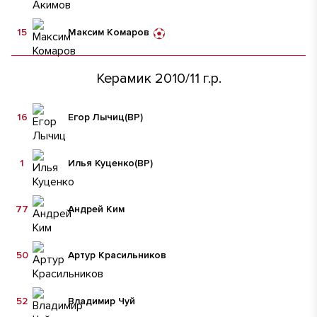
15
Максим Комаров
Керамик 2010/11 г.р.
16
Егор Лычиц
(ВР)
1
Илья Куценко
(ВР)
77
Андрей Ким
50
Артур Красильников
52
Владимир Чуй