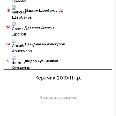
18
Максим Щербаков
30
Савелий Дронов
14
Сахибназар Азискулов
9
Федор Кузьменков
Керамик 2010/11 г.р.
Список игроков пуст