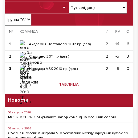
№
КОМАНДА
И
РМ
О
1
2
14
6
Академия Чертаново 2012 г.р. (дев)
2
2
-5
3
Строгино 2011 г.р. (дев.)
3
2
-9
0
Надежда VSK 2010 г.р. (дев.)
ТАБЛИЦА
Новости
06 августа 2026
MCL и MCL PRO открывают набор команд на осенний сезон!
03 августа 2026
Сборная России выиграла V Московский международный кубок по
пляжному футболу