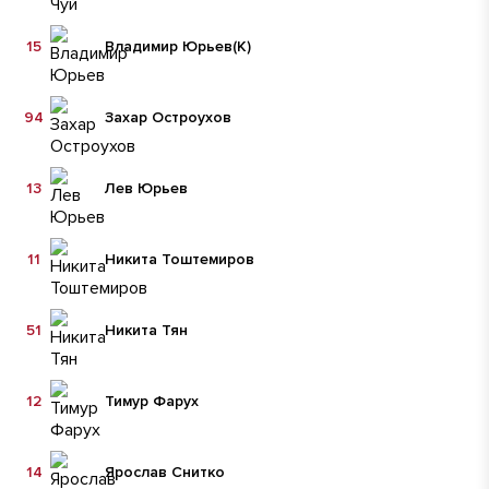
15
Владимир Юрьев
(К)
94
Захар Остроухов
13
Лев Юрьев
11
Никита Тоштемиров
51
Никита Тян
12
Тимур Фарух
14
Ярослав Снитко