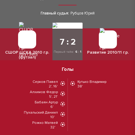
Главный судья:
Рубцов Юрий
7 : 2
СШОР ЦСКА 2010 г.р.
Развитие 2010/11 г.р.
Первый тайм:
6 : 1
(футзал)
Голы
Серков Павел
Кутько Владимир
2', 16'
38'
Алхимов Федор
5', 21'
Бабаян Артур
6'
Пухальский Даниил
10'
Рожко Матвей
32'