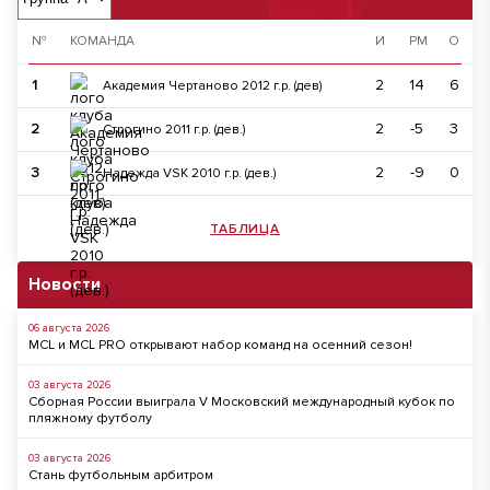
№
КОМАНДА
И
РМ
О
1
2
14
6
Академия Чертаново 2012 г.р. (дев)
2
2
-5
3
Строгино 2011 г.р. (дев.)
3
2
-9
0
Надежда VSK 2010 г.р. (дев.)
ТАБЛИЦА
Новости
06 августа 2026
MCL и MCL PRO открывают набор команд на осенний сезон!
03 августа 2026
Сборная России выиграла V Московский международный кубок по
пляжному футболу
03 августа 2026
Стань футбольным арбитром