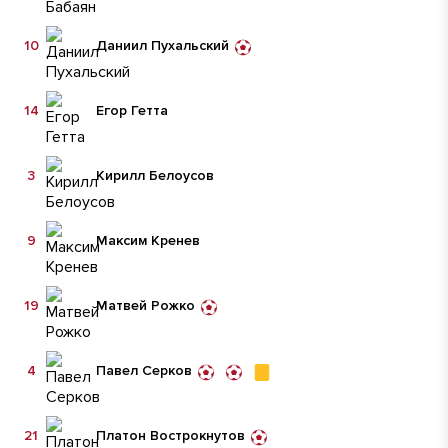
10
Даниил Пухальский
14
Егор Гетта
3
Кирилл Белоусов
9
Максим Кренев
19
Матвей Рожко
4
Павел Серков
21
Платон Вострокнутов