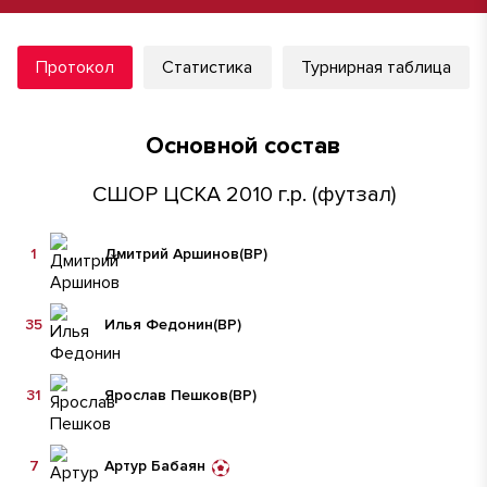
Протокол
Статистика
Турнирная таблица
Основной состав
СШОР ЦСКА 2010 г.р. (футзал)
1
Дмитрий Аршинов
(ВР)
35
Илья Федонин
(ВР)
31
Ярослав Пешков
(ВР)
7
Артур Бабаян