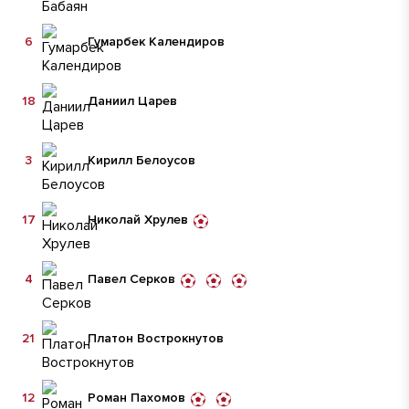
6
Гумарбек Календиров
18
Даниил Царев
3
Кирилл Белоусов
17
Николай Хрулев
4
Павел Серков
21
Платон Вострокнутов
12
Роман Пахомов