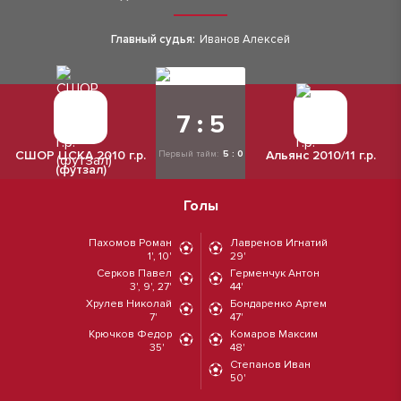
Главный судья:
Иванов Алексей
7 : 5
СШОР ЦСКА 2010 г.р.
Альянс 2010/11 г.р.
Первый тайм:
5 : 0
(футзал)
Голы
Пахомов Роман
Лавренов Игнатий
1', 10'
29'
Серков Павел
Герменчук Антон
3', 9', 27'
44'
Хрулев Николай
Бондаренко Артем
7'
47'
Крючков Федор
Комаров Максим
35'
48'
Степанов Иван
50'