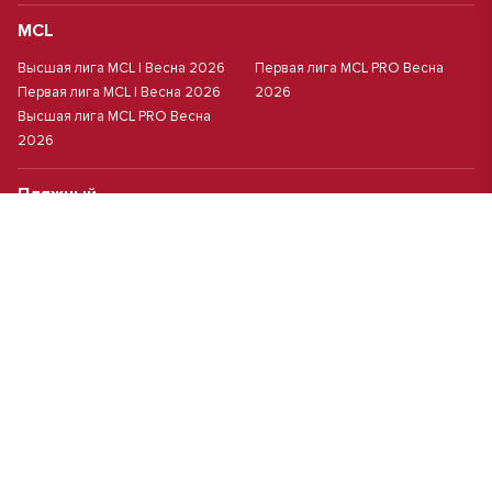
MCL
Высшая лига MCL | Весна 2026
Первая лига MCL PRO Весна
Первая лига MCL | Весна 2026
2026
Высшая лига MCL PRO Весна
2026
Пляжный
Пляжный футбол
Кубок Москвы(жен.)
Студенческий
Студлига 8х8 | Зол.
Студлига 11х11 2025/2026
Студлига 8х8 | Сер.
Кубок Студлиги 8х8 2026
Мини-футбол
Чемпионат Москвы 8х8
Чемпионат Москвы 6х6 2026 г.