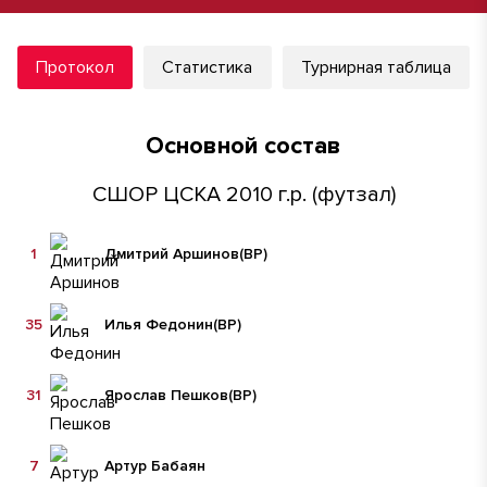
Протокол
Статистика
Турнирная таблица
Основной состав
СШОР ЦСКА 2010 г.р. (футзал)
1
Дмитрий Аршинов
(ВР)
35
Илья Федонин
(ВР)
31
Ярослав Пешков
(ВР)
7
Артур Бабаян