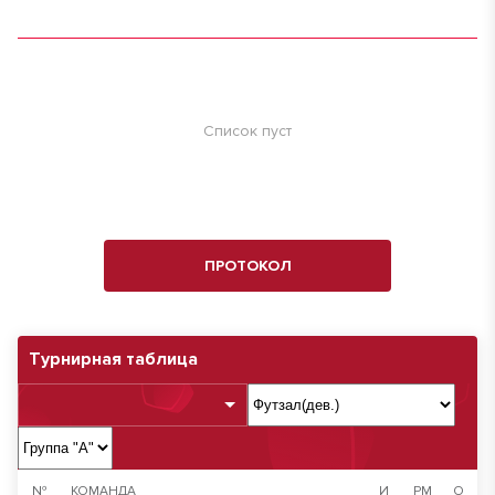
Список пуст
ПРОТОКОЛ
Турнирная таблица
№
КОМАНДА
И
РМ
О