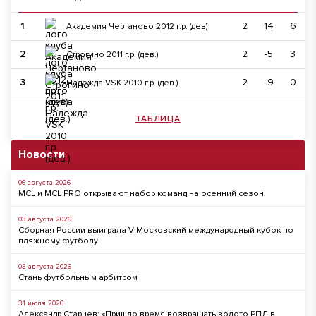
1
2
14
6
Академия Чертаново 2012 г.р. (дев)
2
2
-5
3
Строгино 2011 г.р. (дев.)
3
2
-9
0
Надежда VSK 2010 г.р. (дев.)
ТАБЛИЦА
Новости
06 августа 2026
MCL и MCL PRO открывают набор команд на осенний сезон!
03 августа 2026
Сборная России выиграла V Московский международный кубок по
пляжному футболу
03 августа 2026
Стань футбольным арбитром
31 июля 2026
Александр Старцев: «Пришло время возвращать золото РПЛ в