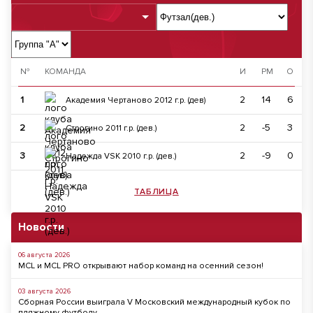
№
КОМАНДА
И
РМ
О
1
2
14
6
Академия Чертаново 2012 г.р. (дев)
2
2
-5
3
Строгино 2011 г.р. (дев.)
3
2
-9
0
Надежда VSK 2010 г.р. (дев.)
ТАБЛИЦА
Новости
06 августа 2026
MCL и MCL PRO открывают набор команд на осенний сезон!
03 августа 2026
Сборная России выиграла V Московский международный кубок по
пляжному футболу