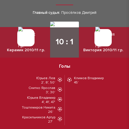
Главный судья:
Просёлков Дмитрий
10 : 1
Керамик 2010/11 г.р.
Виктория 2010/11 г.р.
Голы
Юрьев Лев
Климов Владимир
2', 8', 50'
45'
Снитко Ярослав
3', 30'
Юрьев Владимир
4', 41', 47'
Тоштемиров Никита
26'
Красильников Артур
27'