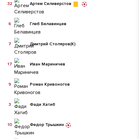
32
Артем Селиверстов
6
Глеб Белавинцев
7
Дмитрий Столяров
(К)
17
Иван Мариничев
9
Роман Кривоногов
3
Фади Хатиб
10
Федор Трышкин