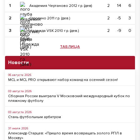
1
2
14
6
Академия Чертаново 2012 г.р. (дев)
2
2
-5
3
Строгино 2011 г.р. (дев.)
3
2
-9
0
Надежда VSK 2010 г.р. (дев.)
ТАБЛИЦА
Новости
06 августа 2026
MCL и MCL PRO открывают набор команд на осенний сезон!
03 августа 2026
Сборная России выиграла V Московский международный кубок по
пляжному футболу
03 августа 2026
Стань футбольным арбитром
31 июля 2026
Александр Старцев: «Пришло время возвращать золото РПЛ в
Москву»