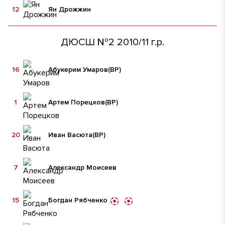
12
Ян Дрожжин
ДЮСШ №2 2010/11 г.р.
16
Абукерим Умаров
(ВР)
1
Артем Порецков
(ВР)
20
Иван Васюта
(ВР)
7
Александр Моисеев
15
Богдан Рябченко