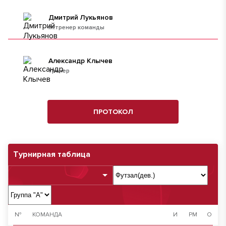
Дмитрий Лукьянов
гл.тренер команды
Александр Клычев
тренер
ПРОТОКОЛ
Турнирная таблица
№
КОМАНДА
И
РМ
О