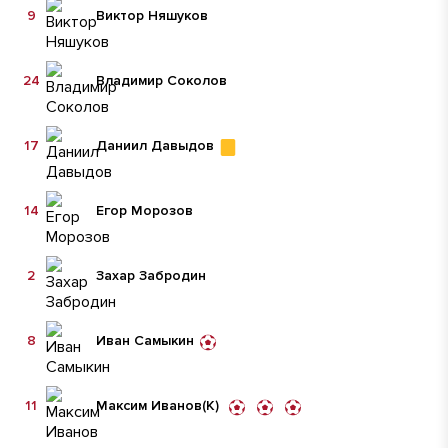
9
Виктор Няшуков
24
Владимир Соколов
17
Даниил Давыдов
14
Егор Морозов
2
Захар Забродин
8
Иван Самыкин
11
Максим Иванов
(К)