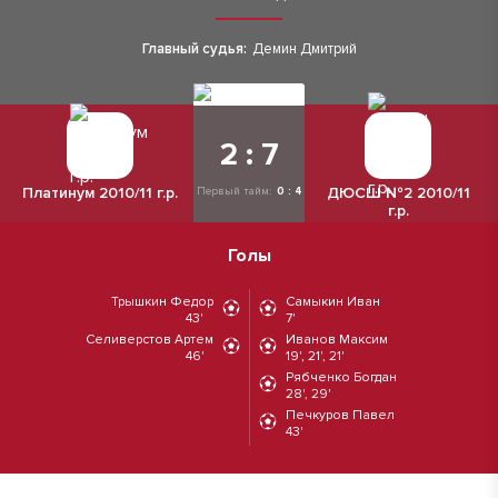
Главный судья:
Демин Дмитрий
2 : 7
Платинум 2010/11 г.р.
ДЮСШ №2 2010/11
Первый тайм:
0 : 4
г.р.
Голы
Трышкин Федор
Самыкин Иван
43'
7'
Селиверстов Артем
Иванов Максим
46'
19', 21', 21'
Рябченко Богдан
28', 29'
Печкуров Павел
43'