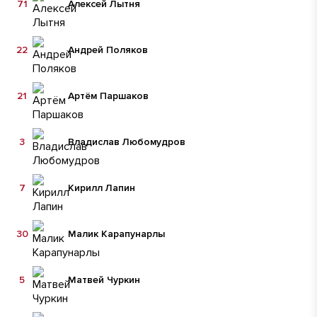
71
Алексей Лытня
22
Андрей Поляков
21
Артём Паршаков
3
Владислав Любомудров
7
Кирилл Лапин
30
Малик Карапунарлы
5
Матвей Чуркин