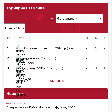
Турнирная таблица
№
КОМАНДА
И
РМ
О
1
2
14
6
Академия Чертаново 2012 г.р. (дев)
2
2
-5
3
Строгино 2011 г.р. (дев.)
3
2
-9
0
Надежда VSK 2010 г.р. (дев.)
ТАБЛИЦА
Новости
07 августа 2026
Предсезонный Кубок Москвы по футзалу 2026