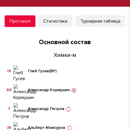
Протокол
Статистика
Турнирная таблица
Основной состав
Химки-м
16
Глеб Гусев
(ВР)
88
Александр Кормушин
7
Александр Петров
36
Альберт Мамсуров