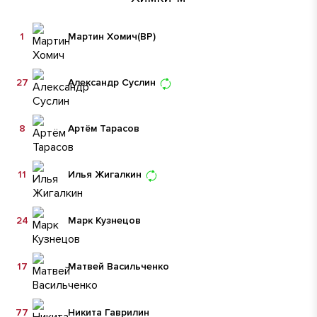
1
Мартин Хомич
(ВР)
27
Александр Суслин
8
Артём Тарасов
11
Илья Жигалкин
24
Марк Кузнецов
17
Матвей Васильченко
77
Никита Гаврилин