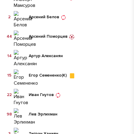
2
Арсений Белов
44
Арсений Поморцев
14
Артур Алексанян
15
Егор Семененко
(К)
22
Иван Гнутов
98
Лев Эрлихман
3
Тигран Хачиян