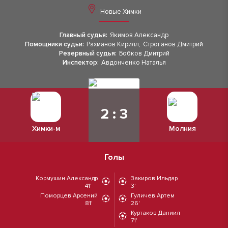
Новые Химки
Главный судья:
Якимов Александр
Помощники судьи:
Рахманов Кирилл
,
Строганов Дмитрий
Резервный судья:
Бобков Дмитрий
Инспектор:
Авдонченко Наталья
2 : 3
Химки-м
Молния
Голы
Кормушин Александр
Закиров Ильдар
41'
3'
Поморцев Арсений
Гуличев Артем
81'
26'
Куртаков Даниил
71'