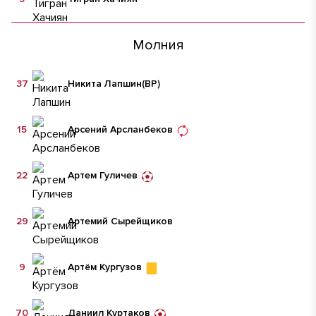
Молния
37
Никита Лапшин
(ВР)
15
Арсений Арсланбеков
22
Артем Гуличев
29
Артемий Сырейщиков
9
Артём Кургузов
70
Даниил Куртаков