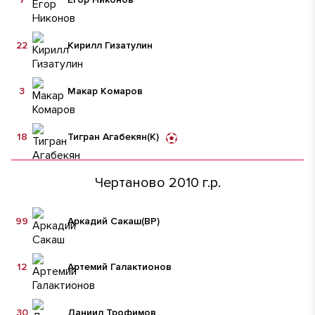
22
Кирилл Гизатулин
3
Макар Комаров
18
Тигран Агабекян
(К)
Чертаново 2010 г.р.
99
Аркадий Сакаш
(ВР)
12
Артемий Галактионов
30
Даниил Трофимов