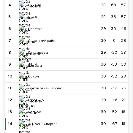
4
28
68
57
Динамо
5
28
36
57
ЦСКА
6
29
30
49
Спартак
7
30
-8
39
Советский район
8
29
-20
38
Динамовец
9
30
-33
30
ФШМ
10
30
-52
28
Сокол
11
30
-37
26
Локомотив-Перово
12
29
-46
21
Строгино
13
30
-52
18
Космос
14
30
-67
18
ЭЦ РФС "Спарта"