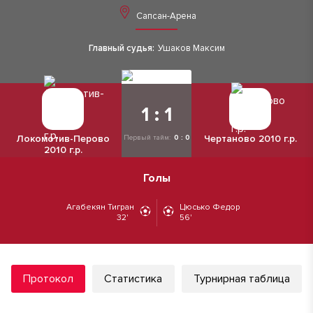
Сапсан-Арена
Главный судья:
Ушаков Максим
1 : 1
Локомотив-Перово
Чертаново 2010 г.р.
Первый тайм:
0 : 0
2010 г.р.
Голы
Агабекян Тигран
Цюсько Федор
32'
56'
Протокол
Статистика
Турнирная таблица