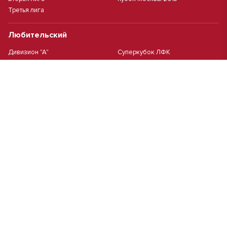
Третья лига
Любительский
Дивизион "А"
Суперкубок ЛФК
Дивизион "Б"
Кубок ЛФК
Женский
Футзал(дев.)
Девочки 2013 г.р.
Девочки 2016 г.р.
Девочки 2011/2012 г.р.
Девочки 2015 г.р.
Чемпионат Москвы(жен.)
Девочки 2014 г.р.
Футзал
Футзал
Кубок ДЮСШ
Чемпионат Москвы футзал
MCL