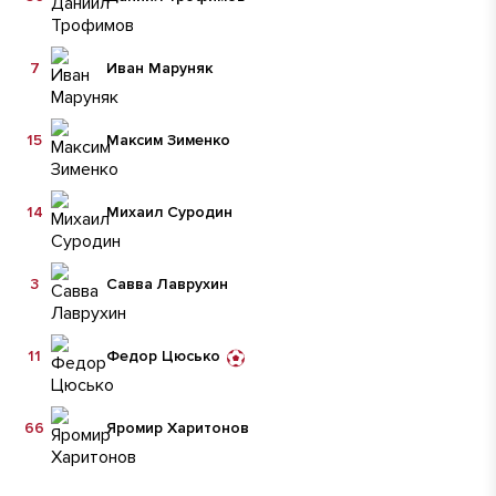
7
Иван Маруняк
15
Максим Зименко
14
Михаил Суродин
3
Савва Лаврухин
11
Федор Цюсько
66
Яромир Харитонов