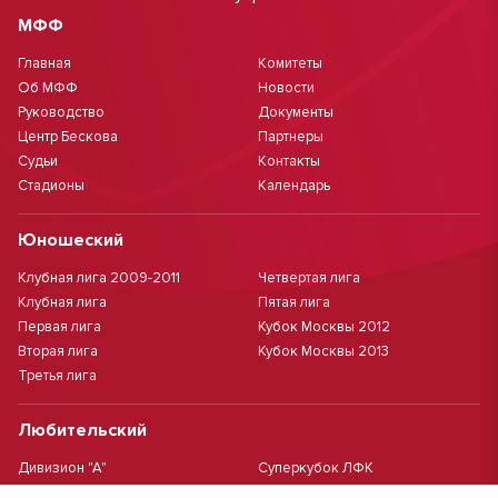
МФФ
Главная
Комитеты
Об МФФ
Новости
Руководство
Документы
Центр Бескова
Партнеры
Судьи
Контакты
Стадионы
Календарь
Юношеский
Клубная лига 2009-2011
Четвертая лига
Клубная лига
Пятая лига
Первая лига
Кубок Москвы 2012
Вторая лига
Кубок Москвы 2013
Третья лига
Любительский
Дивизион "А"
Суперкубок ЛФК
Дивизион "Б"
Кубок ЛФК