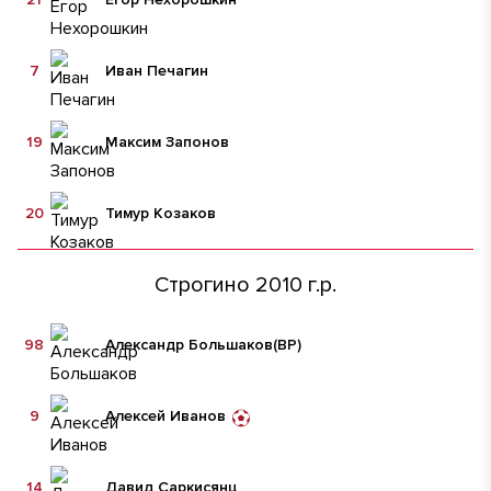
7
Иван Печагин
19
Максим Запонов
20
Тимур Козаков
Строгино 2010 г.р.
98
Александр Большаков
(ВР)
9
Алексей Иванов
14
Давид Саркисянц