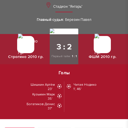
Стадион "Янтарь"
Главный судья:
Березин Павел
3 : 2
Строгино 2010 г.р.
ФШМ 2010 г.р.
Первый тайм:
1 : 1
Голы
Шишкин Артём
Читая Нодико
23'
1', 46'
Кузьмин Марк
35'
Богатиков Денис
37'