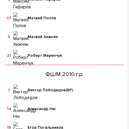
17
Матвей Попов
5
Матвей Хижняк
21
Роберт Меренчук
ФШМ 2010 г.р.
1
Виктор Лободедов
(ВР)
14
Александр Ню
15
Егор Погальников