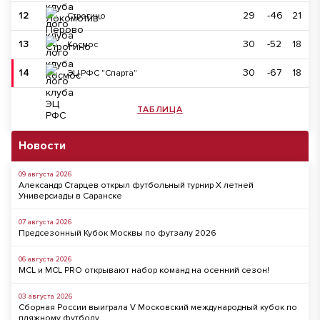
12
29
-46
21
Строгино
13
30
-52
18
Космос
14
30
-67
18
ЭЦ РФС "Спарта"
ТАБЛИЦА
Новости
09 августа 2026
Александр Старцев открыл футбольный турнир X летней
Универсиады в Саранске
07 августа 2026
Предсезонный Кубок Москвы по футзалу 2026
06 августа 2026
MCL и MCL PRO открывают набор команд на осенний сезон!
03 августа 2026
Сборная России выиграла V Московский международный кубок по
пляжному футболу