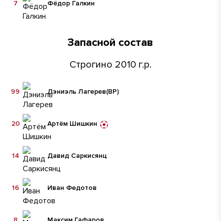
7
Фёдор Галкин
Запасной состав
Строгино 2010 г.р.
99
Дэниэль Лагерев
(ВР)
20
Артём Шишкин
14
Давид Саркисянц
16
Иван Федотов
8
Максим Гафаров