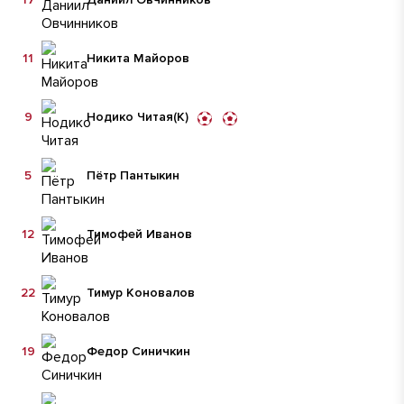
11
Никита Майоров
9
Нодико Читая
(К)
5
Пётр Пантыкин
12
Тимофей Иванов
22
Тимур Коновалов
19
Федор Синичкин