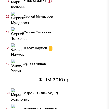
15
Марк Кузьмин
23
Сергей Мулдаров
19
Сергей Толкачев
2
Филат Наумов
10
Эрнест Чиков
ФШМ 2010 г.р.
50
Мирон Житленок
(ВР)
17
Даниил Овчинников