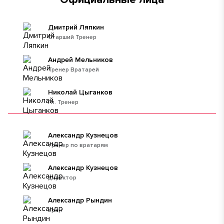
Дмитрий Ляпкин
Старший Тренер
Андрей Мельников
Тренер Вратарей
Николай Цыганков
Гл. Тренер
Александр Кузнецов
тренер по вратарям
Александр Кузнецов
директор
Александр Рындин
врач