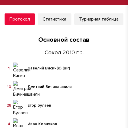
Протокол
Статистика
Турнирная таблица
Основной состав
Сокол 2010 г.р.
1
Савелий Висич
(К)
(ВР)
10
Дмитрий Бичинашвили
28
Егор Булаев
4
Иван Корняков