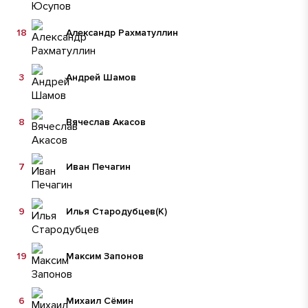
18
Александр Рахматуллин
3
Андрей Шамов
8
Вячеслав Акасов
7
Иван Печагин
9
Илья Стародубцев
(К)
19
Максим Запонов
6
Михаил Сёмин