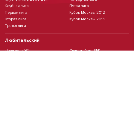
Клубная лига
Пятая лига
Первая лига
Кубок Москвы 2012
Вторая лига
Кубок Москвы 2013
Третья лига
Любительский
Дивизион "А"
Суперкубок ЛФК
Дивизион "Б"
Кубок ЛФК
Женский
Футзал(дев.)
Девочки 2013 г.р.
Девочки 2016 г.р.
Девочки 2011/2012 г.р.
Девочки 2015 г.р.
Чемпионат Москвы(жен.)
Девочки 2014 г.р.
Футзал
Футзал
Кубок ДЮСШ
Чемпионат Москвы футзал