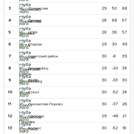
3
29
50
68
Локомотив
4
28
68
57
Динамо
5
28
36
57
ЦСКА
6
29
30
49
Спартак
7
30
-8
39
Советский район
8
29
-20
38
Динамовец
9
30
-33
30
ФШМ
10
30
-52
28
Сокол
11
30
-37
26
Локомотив-Перово
12
29
-46
21
Строгино
13
30
-52
18
Космос