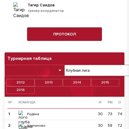
Тагир Саидов
тренер-координатор
ПРОТОКОЛ
Турнирная таблица
2012
2013
2014
2015
2016
№
КОМАНДА
И
РМ
О
1
30
73
74
Родина
2
30
58
72
Чертаново