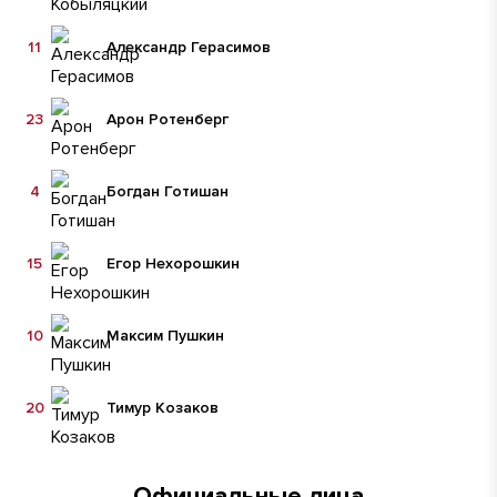
11
Александр Герасимов
23
Арон Ротенберг
4
Богдан Готишан
15
Егор Нехорошкин
10
Максим Пушкин
20
Тимур Козаков
Официальные лица