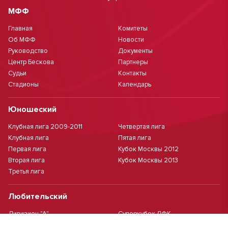
МФФ
Главная
Комитеты
Об МФФ
Новости
Руководство
Документы
Центр Бескова
Партнеры
Судьи
Контакты
Стадионы
Календарь
Юношеский
Клубная лига 2009-2011
Четвертая лига
Клубная лига
Пятая лига
Первая лига
Кубок Москвы 2012
Вторая лига
Кубок Москвы 2013
Третья лига
Любительский
Дивизион "А"
Суперкубок ЛФК
Дивизион "Б"
Кубок ЛФК