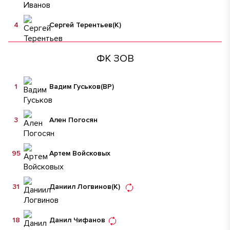
4
Сергей Терентьев
(К)
ФК ЗОВ
1
Вадим Гуськов
(ВР)
3
Ален Погосян
95
Артем Войсковых
31
Даниил Логвинов
(К)
18
Данил Чифанов