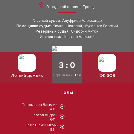
Городской стадион Троицк
Главный судья:
Ануфриев Александр
Помощники судьи:
Кичкин Николай
,
Мусиенко Георгий
Резервный судья:
Сидорин Антон
Инспектор:
Ценглер Алексей
3 : 0
Летний дождик
ФК ЗОВ
Первый тайм:
1 : 0
Голы
Пономарев Василий
43'
Котов Андрей
64'
Землянский Игорь
88'