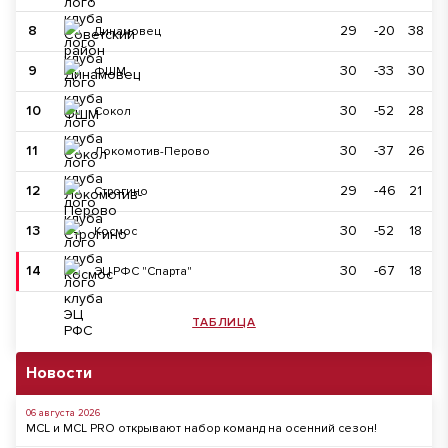
8
29
-20
38
Динамовец
9
30
-33
30
ФШМ
10
30
-52
28
Сокол
11
30
-37
26
Локомотив-Перово
12
29
-46
21
Строгино
13
30
-52
18
Космос
14
30
-67
18
ЭЦ РФС "Спарта"
ТАБЛИЦА
Новости
06 августа 2026
MCL и MCL PRO открывают набор команд на осенний сезон!