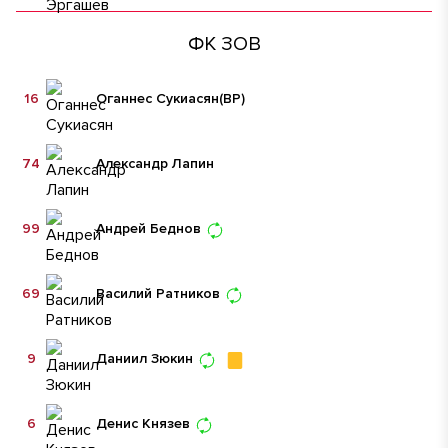
ФК ЗОВ
16
Оганнес Сукиасян
(ВР)
74
Александр Лапин
99
Андрей Беднов
69
Василий Ратников
9
Даниил Зюкин
6
Денис Князев