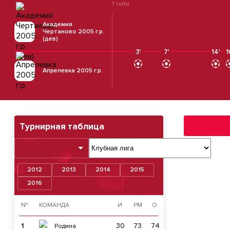
1 тайм
Академия
Чертаново 2005 г.р.
(дев)
3'
7'
14'
1
Апрелевка 2005 г.р.
Турнирная таблица
2012
2013
2014
2015
2016
№
КОМАНДА
И
РМ
О
1
30
73
74
Родина