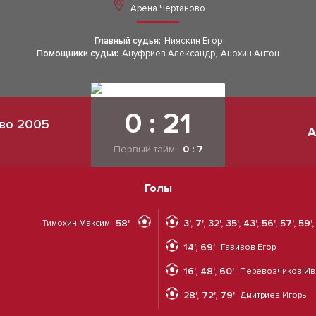
Арена Чертаново
Главный судья:
Нияскин Егор
Помощники судьи:
Ануфриев Александр
,
Анохин Антон
0 : 21
во 2005
А
Первый тайм:
0 : 7
Голы
58'
3', 7', 32', 35', 43', 56', 57', 59'
Тимохин Максим
14', 69'
Газизов Егор
16', 48', 60'
Перевозчиков Ив
28', 72', 79'
Дмитриев Игорь