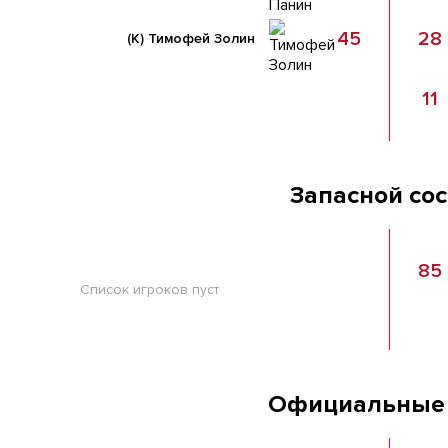
45
28
(К)
Тимофей Золин
11
Запасной со
85
Список игроков пуст
Официальные