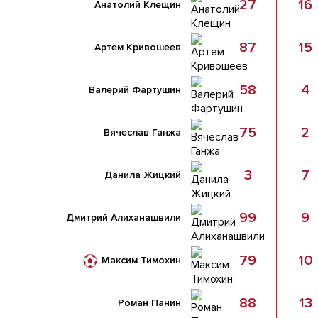
27
16
Анатолий Клещин
87
15
Артем Кривошеев
58
4
Валерий Фартушин
75
2
Вячеслав Ганжа
3
7
Данила Жицкий
99
9
Дмитрий Алиханашвили
79
10
Максим Тимохин
88
13
Роман Панин