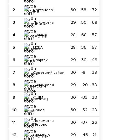
2
30
58
72
Чертаново
3
29
50
68
Локомотив
4
28
68
57
Динамо
5
28
36
57
ЦСКА
6
29
30
49
Спартак
7
30
-8
39
Советский район
8
29
-20
38
Динамовец
9
30
-33
30
ФШМ
10
30
-52
28
Сокол
Локомотив-
11
30
-37
26
Перово
12
29
-46
21
Строгино