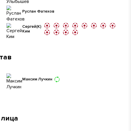
Руслан Фатехов
Сергей
(К)
Ким
став
Максим Лучкин
 лица