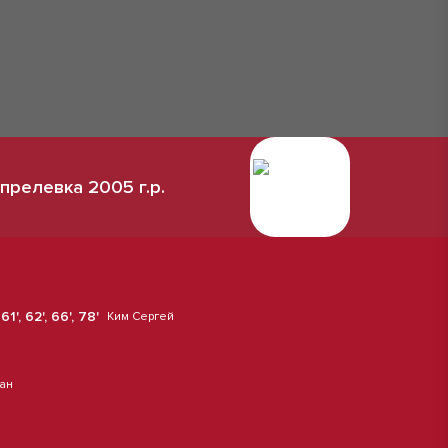
прелевка 2005 г.р.
, 61', 62', 66', 78'
Ким Сергей
ан