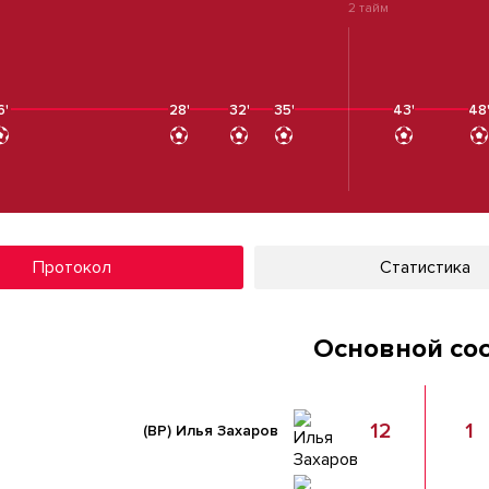
2 тайм
6'
28'
32'
35'
43'
48
Протокол
Статистика
Основной со
12
1
(ВР)
Илья Захаров