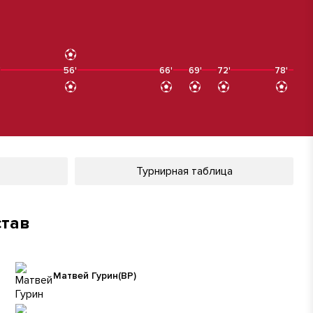
'
56'
56'
66'
69'
72'
78'
Турнирная таблица
став
Матвей Гурин
(ВР)