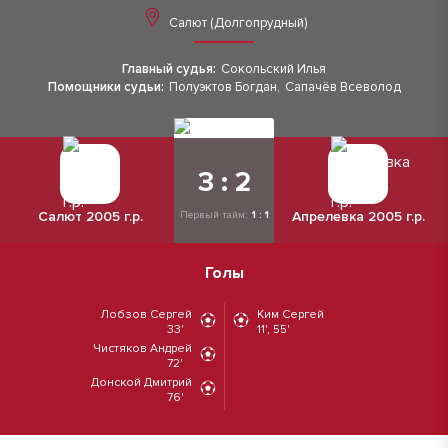
Салют (Долгопрудный)
Главный судья:
Сокольский Илья
Помощники судьи:
Полуэктов Богдан
,
Сапачёв Всеволод
3 : 2
Салют 2005 г.р.
Апрелевка 2005 г.р.
Первый тайм:
1 : 1
Голы
Лобзов Сергей
Ким Сергей
33'
11', 55'
Чистяков Андрей
72'
Донской Дмитрий
76'