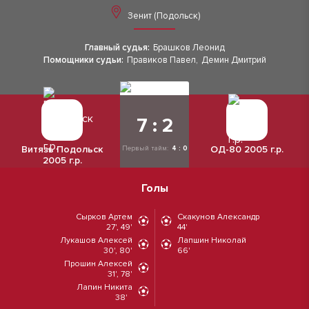
Зенит (Подольск)
Главный судья:
Брашков Леонид
Помощники судьи:
Правиков Павел
,
Демин Дмитрий
7 : 2
Витязь Подольск
ОД-80 2005 г.р.
Первый тайм:
4 : 0
2005 г.р.
Голы
Сырков Артем
Скакунов Александр
27', 49'
44'
Лукашов Алексей
Лапшин Николай
30', 80'
66'
Прошин Алексей
31', 78'
Лапин Никита
38'