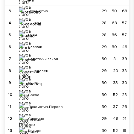
3
29
50
68
Локомотив
4
28
68
57
Динамо
5
28
36
57
ЦСКА
6
29
30
49
Спартак
7
30
-8
39
Советский район
8
29
-20
38
Динамовец
9
30
-33
30
ФШМ
10
30
-52
28
Сокол
11
30
-37
26
Локомотив-Перово
12
29
-46
21
Строгино
13
30
-52
18
Космос