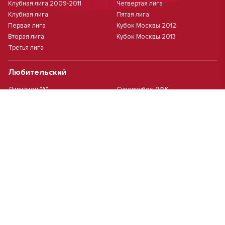
Клубная лига 2009-2011
Четвертая лига
Клубная лига
Пятая лига
Первая лига
Кубок Москвы 2012
Вторая лига
Кубок Москвы 2013
Третья лига
Любительский
Дивизион "А"
Суперкубок ЛФК
Дивизион "Б"
Кубок ЛФК
Женский
Футзал(дев.)
Девочки 2013 г.р.
Девочки 2016 г.р.
Девочки 2011/2012 г.р.
Девочки 2015 г.р.
Чемпионат Москвы(жен.)
Девочки 2014 г.р.
Футзал
Футзал
Кубок ДЮСШ