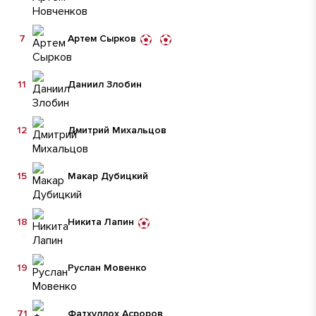
7
Артем Сырков
11
Даниил Злобин
12
Дмитрий Михальцов
15
Макар Дубицкий
18
Никита Лапин
19
Руслан Мовенко
71
Фатхуллох Асроров