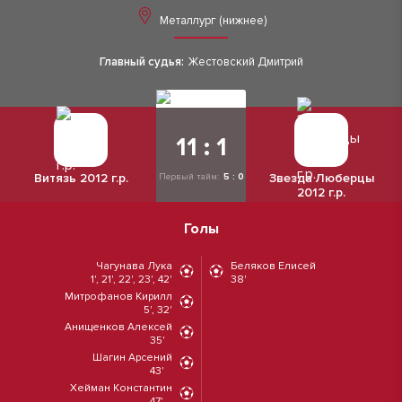
Металлург (нижнее)
Главный судья:
Жестовский Дмитрий
11 : 1
Витязь 2012 г.р.
Звезда Люберцы
Первый тайм:
5 : 0
2012 г.р.
Голы
Чагунава Лука
Беляков Елисей
1', 21', 22', 23', 42'
38'
Митрофанов Кирилл
5', 32'
Анищенков Алексей
35'
Шагин Арсений
43'
Хейман Константин
47'