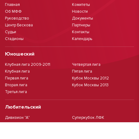
Главная
Комитеты
Об МФФ
Новости
Руководство
Документы
Центр Бескова
Партнеры
Судьи
Контакты
Стадионы
Календарь
Юношеский
Клубная лига 2009-2011
Четвертая лига
Клубная лига
Пятая лига
Первая лига
Кубок Москвы 2012
Вторая лига
Кубок Москвы 2013
Третья лига
Любительский
Дивизион "А"
Суперкубок ЛФК
Дивизион "Б"
Кубок ЛФК