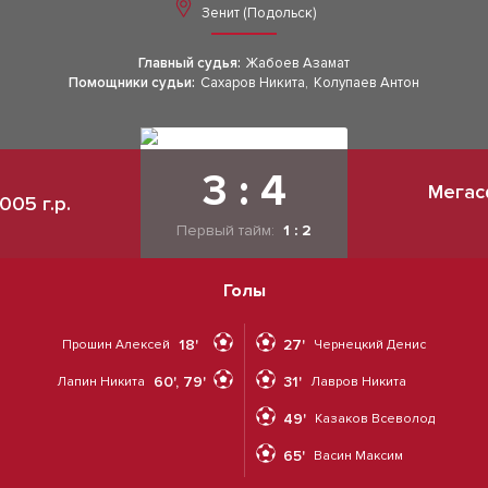
Зенит (Подольск)
Главный судья:
Жабоев Азамат
Помощники судьи:
Сахаров Никита
,
Колупаев Антон
3 : 4
Мегас
005 г.р.
Первый тайм:
1 : 2
Голы
18'
27'
Прошин Алексей
Чернецкий Денис
60', 79'
31'
Лапин Никита
Лавров Никита
49'
Казаков Всеволод
65'
Васин Максим