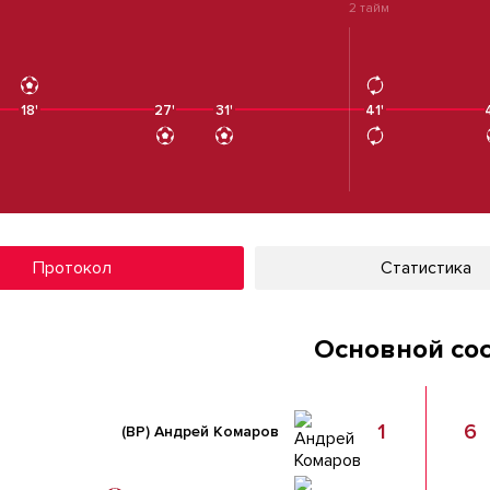
2 тайм
18'
27'
31'
41'
41'
Протокол
Статистика
Основной со
1
6
(ВР)
Андрей Комаров