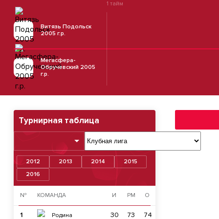
1 тайм
Витязь Подольск
2005 г.р.
Мегасфера-
Обручевский 2005
г.р.
Турнирная таблица
2012
2013
2014
2015
2016
№
КОМАНДА
И
РМ
О
1
30
73
74
Родина