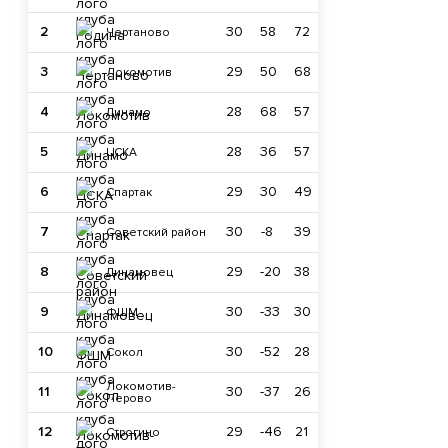
2
30
58
72
Чертаново
3
29
50
68
Локомотив
4
28
68
57
Динамо
5
28
36
57
ЦСКА
6
29
30
49
Спартак
7
30
-8
39
Советский район
8
29
-20
38
Динамовец
9
30
-33
30
ФШМ
10
30
-52
28
Сокол
Локомотив-
11
30
-37
26
Перово
12
29
-46
21
Строгино