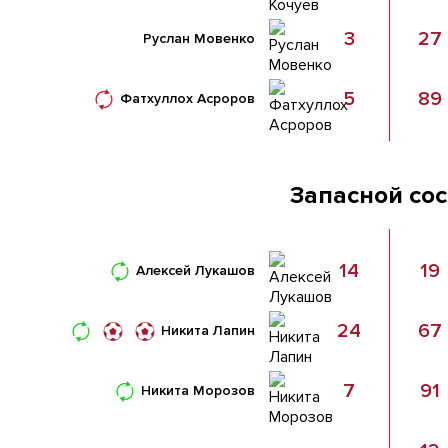
3
27
Руслан Мовенко
5
89
Фатхуллох Асроров
Запасной со
14
19
Алексей Лукашов
24
67
Никита Лапин
7
91
Никита Морозов