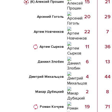
15
21
(К)
Алексей Прошин
20
29
Арсений Гоголь
22
7
Артем Новченков
11
36
Артем Сырков
6
13
Даниил Злобин
4
44
Дмитрий Михальцов
2
8
Макар Дубицкий
19
71
Роман Кочуев