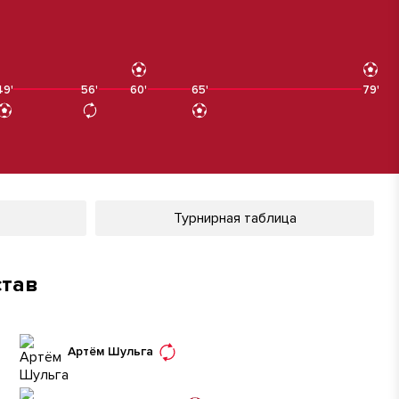
49'
56'
60'
65'
79'
Турнирная таблица
став
Артём Шульга