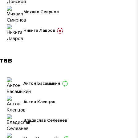
Михаил Смирнов
Никита Лавров
став
Антон Басамыкин
Антон Клепцов
Владислав Селезнев