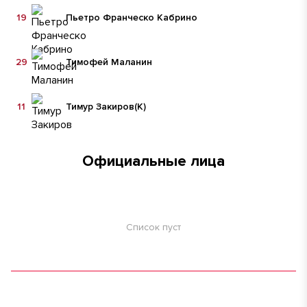
19
Пьетро Франческо Кабрино
29
Тимофей Маланин
11
Тимур Закиров
(К)
Официальные лица
Список пуст