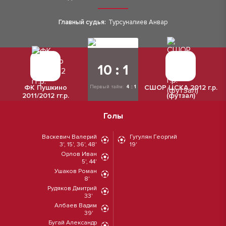
Главный судья:
Турсуналиев Анвар
10 : 1
ФК Пушкино
СШОР ЦСКА 2012 г.р.
Первый тайм:
4 : 1
2011/2012 гг.р.
(футзал)
Голы
Васкевич Валерий
Гугулян Георгий
3', 15', 36', 48'
19'
Орлов Иван
5', 44'
Ушаков Роман
8'
Рудяков Дмитрий
33'
Албаев Вадим
39'
Бугай Александр