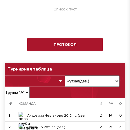
Список пуст
ПРОТОКОЛ
Турнирная таблица
№
КОМАНДА
И
РМ
О
1
2
14
6
Академия Чертаново 2012 г.р. (дев)
2
2
-5
3
Строгино 2011 г.р. (дев.)