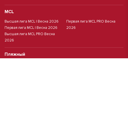
MCL
Высшая лига MCL | Весна 2026
Первая лига MCL PRO Весна
Первая лига MCL | Весна 2026
2026
Высшая лига MCL PRO Весна
2026
Пляжный
Пляжный футбол
Кубок Москвы(жен.)
Студенческий
Студлига 8х8 | Зол.
Студлига 11х11 2025/2026
Студлига 8х8 | Сер.
Кубок Студлиги 8х8 2026
Мини-футбол
Чемпионат Москвы 8х8
Чемпионат Москвы 6х6 2026 г.