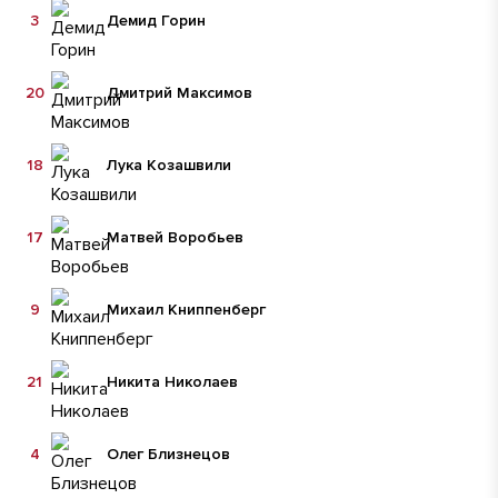
3
Демид Горин
20
Дмитрий Максимов
18
Лука Козашвили
17
Матвей Воробьев
9
Михаил Книппенберг
21
Никита Николаев
4
Олег Близнецов