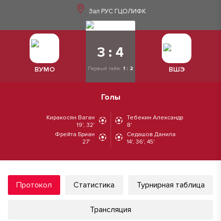
Зал РУС ГЦОЛИФК
3 : 4
ВУМО
ВШЭ
Первый тайм:
1 : 2
Голы
Киракосян Ваган
Тебекин Александр
19', 32'
8'
Фрейта Бриан
Седашов Данила
27'
14', 36', 45'
Протокол
Статистика
Турнирная таблица
Трансляция