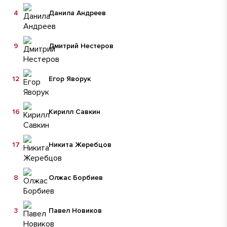
4
Данила Андреев
9
Дмитрий Нестеров
12
Егор Яворук
16
Кирилл Савкин
17
Никита Жеребцов
8
Олжас Борбиев
3
Павел Новиков