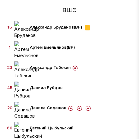
ВШЭ
16
Александр Бруданов
(ВР)
1
Артем Емельянов
(ВР)
23
Александр Тебекин
45
Даниил Рубцов
20
Данила Седашов
66
Евгений Цыбульский