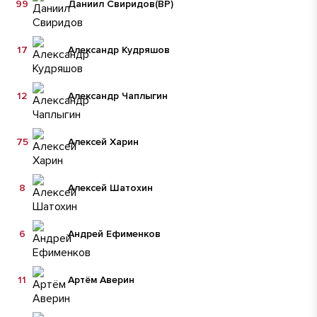
99
Даниил Свиридов
(ВР)
17
Александр Кудряшов
12
Александр Чаплыгин
75
Алексей Харин
8
Алексей Шатохин
6
Андрей Ефименков
11
Артём Аверин