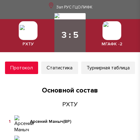
Зал РУС ГЦОЛИФК
3 : 5
РХТУ
МГАФК -2
Протокол
Статистика
Турнирная таблица
Основной состав
РХТУ
1
Арсений Маныч
(ВР)