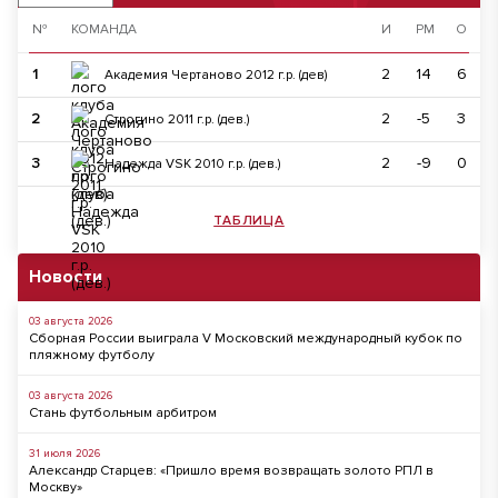
№
КОМАНДА
И
РМ
О
1
2
14
6
Академия Чертаново 2012 г.р. (дев)
2
2
-5
3
Строгино 2011 г.р. (дев.)
3
2
-9
0
Надежда VSK 2010 г.р. (дев.)
ТАБЛИЦА
Новости
03 августа 2026
Сборная России выиграла V Московский международный кубок по
пляжному футболу
03 августа 2026
Стань футбольным арбитром
31 июля 2026
Александр Старцев: «Пришло время возвращать золото РПЛ в
Москву»