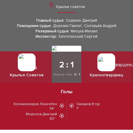
Крылья советов
Главный судья:
Сидякин Дмитрий
Помощники судьи:
Дорохин Гамлет
,
Соловьёв Андрей
Резервный судья:
Митцев Михаил
Инспектор:
Заплотинский Сергей
2 : 1
Крылья Советов
Красногвардеец
Первый тайм:
0 : 1
Голы
Холикназаров Лазизбек
Сахаров Егор
54'
7'
Морозов Дмитрий
60'