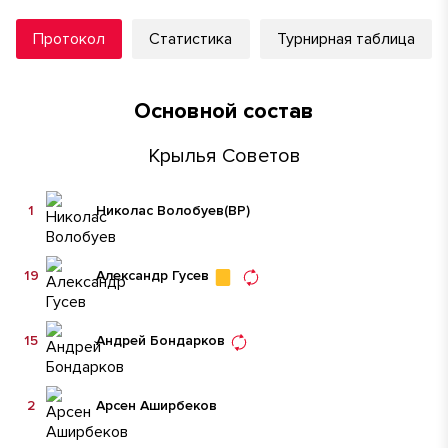
Протокол
Статистика
Турнирная таблица
Основной состав
Крылья Советов
1
Николас Волобуев
(ВР)
19
Александр Гусев
15
Андрей Бондарков
2
Арсен Аширбеков