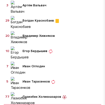
3
Артём Вальвач
29
Богдан Краснобаев
20
Владимир Хижняков
10
Егор Бердышев
7
Иван Оглодин
5
Иван Тарасенков
77
Лазизбек Холикназаров