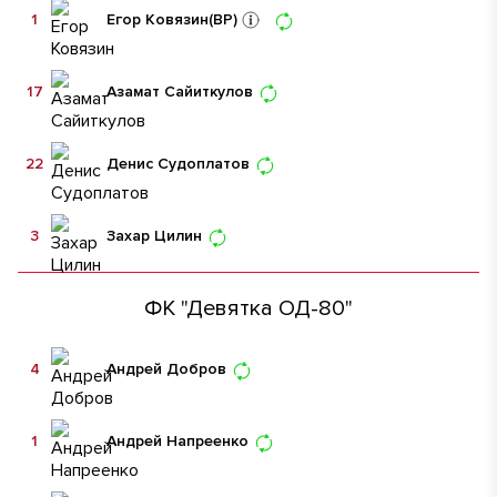
1
Егор Ковязин
(ВР)
17
Азамат Сайиткулов
22
Денис Судоплатов
3
Захар Цилин
ФК "Девятка ОД-80"
4
Андрей Добров
1
Андрей Напреенко