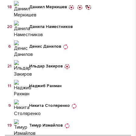
18
Даниил Меркишев
20
Данила Наместников
6
Денис Данилов
21
Ильдар Закиров
11
Наджиб Рахман
9
Никита Столяренко
19
Тимур Измайлов