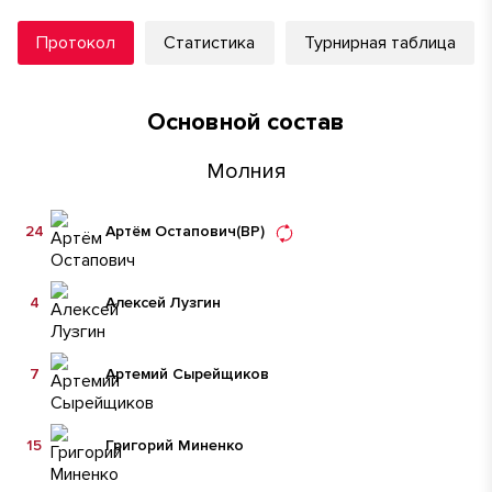
Протокол
Статистика
Турнирная таблица
Основной состав
Молния
24
Артём Остапович
(ВР)
4
Алексей Лузгин
7
Артемий Сырейщиков
15
Григорий Миненко