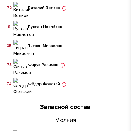
72
Виталий Волков
8
Руслан Навлётов
35
Тигран Микаелян
75
Фируз Рахимов
74
Фёдор Фонский
Запасной состав
Молния