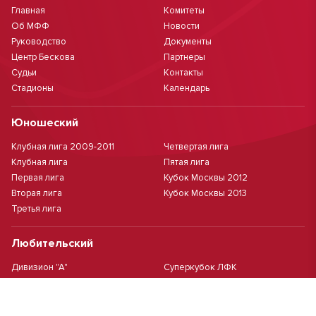
Главная
Комитеты
Об МФФ
Новости
Руководство
Документы
Центр Бескова
Партнеры
Судьи
Контакты
Стадионы
Календарь
Юношеский
Клубная лига 2009-2011
Четвертая лига
Клубная лига
Пятая лига
Первая лига
Кубок Москвы 2012
Вторая лига
Кубок Москвы 2013
Третья лига
Любительский
Дивизион "А"
Суперкубок ЛФК
Дивизион "Б"
Кубок ЛФК