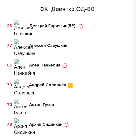
ФК "Девятка ОД-80"
23
Дмитрий Горячкин
(ВР)
77
Алексей Савушкин
65
Ален Начкебия
79
Андрей Соловьёв
73
Антон Гусев
78
Архип Сидинкин