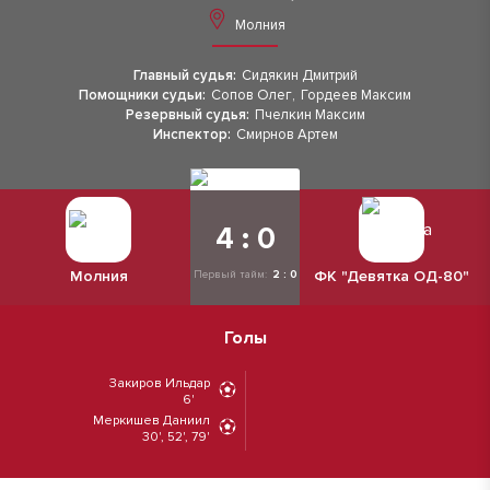
Молния
Главный судья:
Сидякин Дмитрий
Помощники судьи:
Сопов Олег
,
Гордеев Максим
Резервный судья:
Пчелкин Максим
Инспектор:
Смирнов Артем
4 : 0
Молния
ФК "Девятка ОД-80"
Первый тайм:
2 : 0
Голы
Закиров Ильдар
6'
Меркишев Даниил
30', 52', 79'