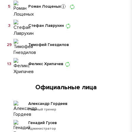
5
Роман Лощеных
3
Стефан Лаврухин
29
Тимофей Гнездилов
13
Феликс Хрипачев
Официальные лица
Александр Гордеев
Главный тренер
Генадий Гусев
Администратор