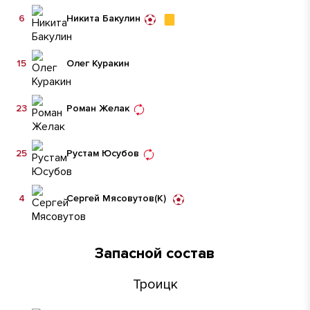
6
Никита Бакулин
15
Олег Куракин
23
Роман Желак
25
Рустам Юсубов
4
Сергей Мясовутов
(К)
Запасной состав
Троицк