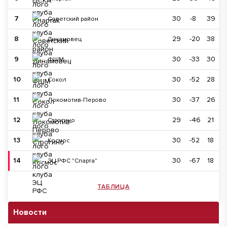
7
30
-8
39
Советский район
8
29
-20
38
Динамовец
9
30
-33
30
ФШМ
10
30
-52
28
Сокол
11
30
-37
26
Локомотив-Перово
12
29
-46
21
Строгино
13
30
-52
18
Космос
14
30
-67
18
ЭЦ РФС "Спарта"
ТАБЛИЦА
Новости