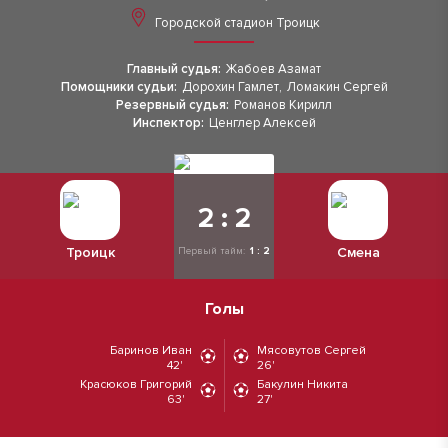
Городской стадион Троицк
Главный судья:
Жабоев Азамат
Помощники судьи:
Дорохин Гамлет
,
Ломакин Сергей
Резервный судья:
Романов Кирилл
Инспектор:
Ценглер Алексей
2 : 2
Троицк
Смена
Первый тайм:
1 : 2
Голы
Баринов Иван
Мясовутов Сергей
42'
26'
Красюков Григорий
Бакулин Никита
63'
27'