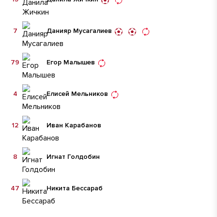
7
Данияр Мусагалиев
79
Егор Малышев
4
Елисей Мельников
12
Иван Карабанов
8
Игнат Голдобин
47
Никита Бессараб