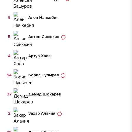
9
Ален Начкебия
5
Антон Синюхин
4
Артур Хаев
54
Борис Пупырев
37
Демид Шокарев
2
Захар Алания