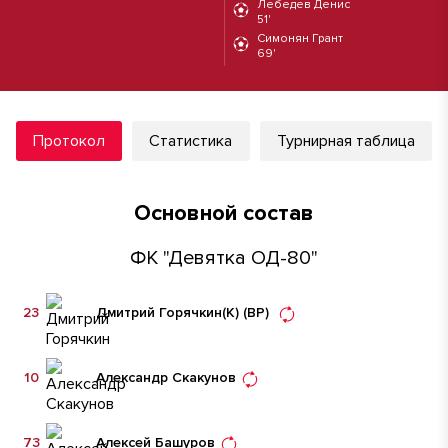
Лебедев Денис
51'
Симонян Грант
69'
Протокол
Статистика
Турнирная таблица
Основной состав
ФК "Девятка ОД-80"
23
Дмитрий Горячкин
(К)
(ВР)
10
Александр Скакунов
73
Алексей Башуров