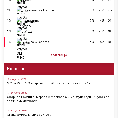
11
30
-37
26
Локомотив-Перово
12
29
-46
21
Строгино
13
30
-52
18
Космос
14
30
-67
18
ЭЦ РФС "Спарта"
ТАБЛИЦА
Новости
06 августа 2026
MCL и MCL PRO открывают набор команд на осенний сезон!
03 августа 2026
Сборная России выиграла V Московский международный кубок по
пляжному футболу
03 августа 2026
Стань футбольным арбитром