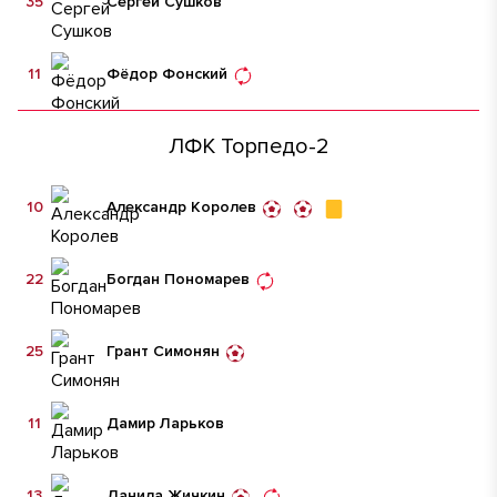
35
Сергей Сушков
11
Фёдор Фонский
ЛФК Торпедо-2
10
Александр Королев
22
Богдан Пономарев
25
Грант Симонян
11
Дамир Ларьков
13
Данила Жичкин