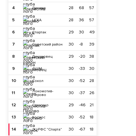
4
28
68
57
Динамо
5
28
36
57
ЦСКА
6
29
30
49
Спартак
7
30
-8
39
Советский район
8
29
-20
38
Динамовец
9
30
-33
30
ФШМ
10
30
-52
28
Сокол
Локомотив-
11
30
-37
26
Перово
12
29
-46
21
Строгино
13
30
-52
18
Космос
14
30
-67
18
ЭЦ РФС "Спарта"