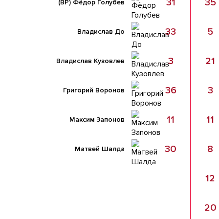
31
35
(ВР)
Фёдор Голубев
33
5
Владислав До
3
21
Владислав Кузовлев
36
3
Григорий Воронов
11
11
Максим Запонов
30
8
Матвей Шалда
12
20