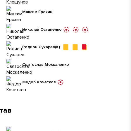
Максим Ерохин
Николай Остапенко
Родион Сухарев
(К)
Святослав Москаленко
Федор Кочетков
став