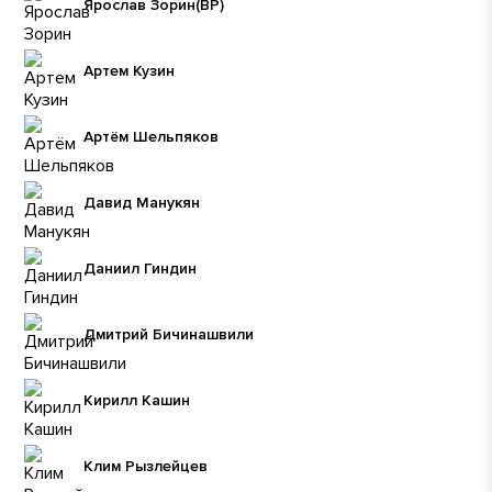
Ярослав Зорин
(ВР)
Артем Кузин
Артём Шельпяков
Давид Манукян
Даниил Гиндин
Дмитрий Бичинашвили
Кирилл Кашин
Клим Рызлейцев