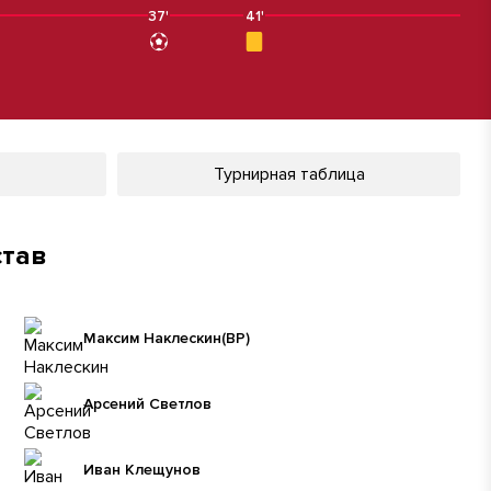
37'
41'
Турнирная таблица
став
Максим Наклескин
(ВР)
Арсений Светлов
Иван Клещунов