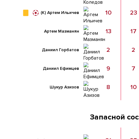
10
23
(К)
Артем Ильичев
13
17
Артем Мазманян
2
2
Даниил Горбатов
9
7
Даниил Ефимцев
8
10
Шукур Азизов
Запасной со