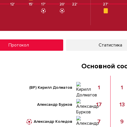
12'
15'
17'
20'
22'
27'
Протокол
Статистика
Основной со
1
1
(ВР)
Кирилл Долматов
17
13
Александр Бурков
7
9
Александр Коледов