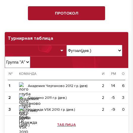
ПРОТОКОЛ
Турнирная таблица
№
КОМАНДА
И
РМ
О
1
2
14
6
Академия Чертаново 2012 г.р. (дев)
2
2
-5
3
Строгино 2011 г.р. (дев.)
3
2
-9
0
Надежда VSK 2010 г.р. (дев.)
ТАБЛИЦА