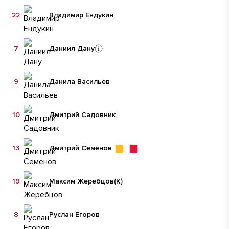
22
Владимир Ендукин
7
Даниил Дану
9
Данила Васильев
10
Дмитрий Садовник
13
Дмитрий Семенов
19
Максим Жеребцов
(К)
8
Руслан Егоров