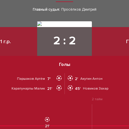
Главный судья:
Просёлков Дмитрий
2 : 2
 г.р.
Г
Голы
7'
2'
Паршаков Артём
Акутин Антон
21'
45'
Карапунарлы Малик
Новиков Захар
2 тайм
21'