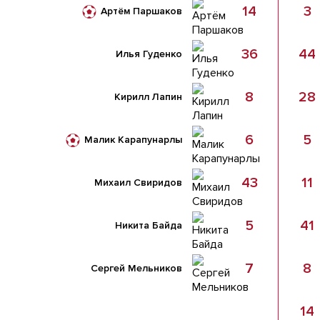
14
3
Артём Паршаков
36
44
Илья Гуденко
8
28
Кирилл Лапин
6
5
Малик Карапунарлы
43
11
Михаил Свиридов
5
41
Никита Байда
7
8
Сергей Мельников
14