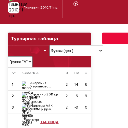
Гимназия 2010/11 г.р.
Турнирная таблица
№
КОМАНДА
И
РМ
О
Академия
1
2
14
6
Чертаново
2012 г.р. (дев)
Строгино 2011 г.р.
2
2
-5
3
(дев.)
Надежда VSK
3
2
-9
0
2010 г.р. (дев.)
ТАБЛИЦА