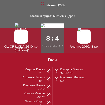
Манеж ЦСКА
Главный судья:
Михнев Андрей
8 : 4
СШОР ЦСКА 2010 г.р.
Альянс 2010/11 г.р.
Первый тайм:
5 : 1
(футзал)
Голы
Серков Павел
Комаров Максим
1'
15', 38', 46'
Поляков Кирилл
Мищенко Леонид
8'
59'
Пахомов Роман
9', 19'
Кренев Максим
29', 41'
Павлов Федор
32'