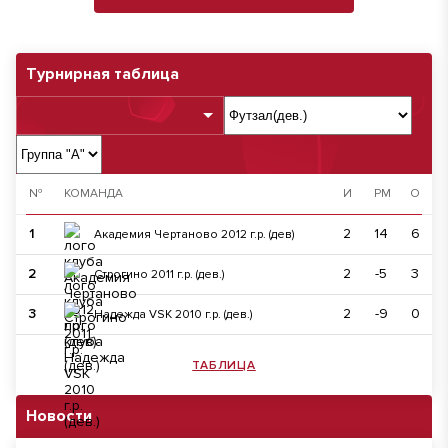
Турнирная таблица
№
КОМАНДА
И
РМ
О
1
2
14
6
Академия Чертаново 2012 г.р. (дев)
2
2
-5
3
Строгино 2011 г.р. (дев.)
3
2
-9
0
Надежда VSK 2010 г.р. (дев.)
ТАБЛИЦА
Новости