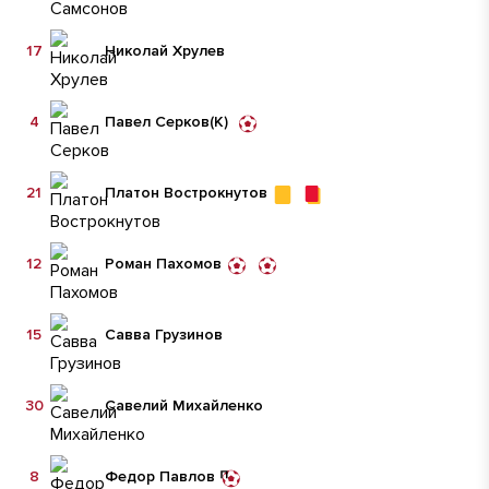
17
Николай Хрулев
4
Павел Серков
(К)
21
Платон Вострокнутов
12
Роман Пахомов
15
Савва Грузинов
30
Савелий Михайленко
8
Федор Павлов