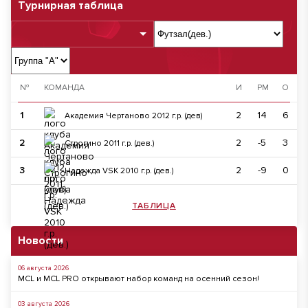
Турнирная таблица
№
КОМАНДА
И
РМ
О
1
2
14
6
Академия Чертаново 2012 г.р. (дев)
2
2
-5
3
Строгино 2011 г.р. (дев.)
3
2
-9
0
Надежда VSK 2010 г.р. (дев.)
ТАБЛИЦА
Новости
06 августа 2026
MCL и MCL PRO открывают набор команд на осенний сезон!
03 августа 2026