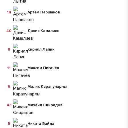
14
Артём Паршаков
40
Данис Камалиев
8
Кирилл Лапин
11
Максим Пигачёв
6
Малик Карапунарлы
43
Михаил Свиридов
5
Никита Байда