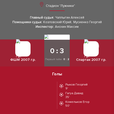
Стадион "Лужники"
Главный судья:
Чаплыгин Алексей
Помощники судьи:
Козловский Юрий
,
Мусиенко Георгий
Инспектор:
Анохин Максим
0 : 3
ФШМ 2007 г.р.
Спартак 2007 г.р.
Первый тайм:
0 : 2
Голы
Рыков Георгий
9'
Гагуа Давид
35'
Комельков Егор
50'