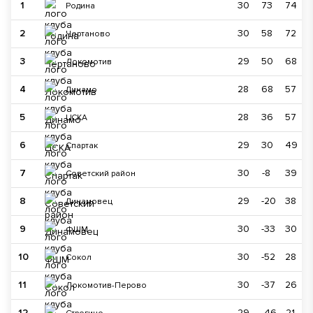
1
30
73
74
Родина
2
30
58
72
Чертаново
3
29
50
68
Локомотив
4
28
68
57
Динамо
5
28
36
57
ЦСКА
6
29
30
49
Спартак
7
30
-8
39
Советский район
8
29
-20
38
Динамовец
9
30
-33
30
ФШМ
10
30
-52
28
Сокол
11
30
-37
26
Локомотив-Перово
12
29
-46
21