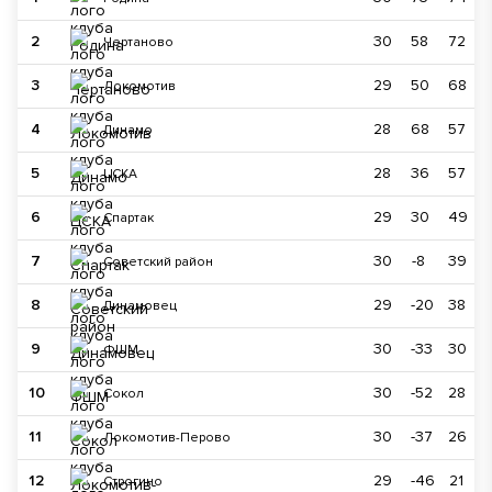
2
30
58
72
Чертаново
3
29
50
68
Локомотив
4
28
68
57
Динамо
5
28
36
57
ЦСКА
6
29
30
49
Спартак
7
30
-8
39
Советский район
8
29
-20
38
Динамовец
9
30
-33
30
ФШМ
10
30
-52
28
Сокол
11
30
-37
26
Локомотив-Перово
12
29
-46
21
Строгино