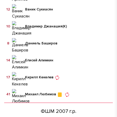
12
Ваник Сукиасян
10
Владимир Джанашия
(К)
8
Даниель Баширов
14
Елисей Алимкин
17
Кирилл Кекелев
41
Михаил Любимов
ФШМ 2007 г.р.