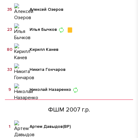
35
Алексей Озеров
23
Илья Бычков
80
Кирилл Канев
33
Никита Гончаров
9
Николай Назаренко
ФШМ 2007 г.р.
1
Артем Давыдов
(ВР)