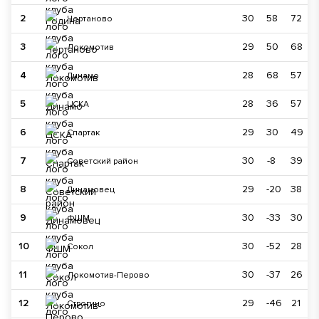
2
30
58
72
Чертаново
3
29
50
68
Локомотив
4
28
68
57
Динамо
5
28
36
57
ЦСКА
6
29
30
49
Спартак
7
30
-8
39
Советский район
8
29
-20
38
Динамовец
9
30
-33
30
ФШМ
10
30
-52
28
Сокол
11
30
-37
26
Локомотив-Перово
12
29
-46
21
Строгино