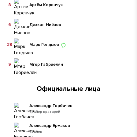
8
Артём Коренчук
6
Дехкон Ниëзов
38
Марк Гелдыев
9
Мгер Габриелян
Официальные лица
Александр Горбачев
Тренер вратарей
Александр Ермаков
Тренер