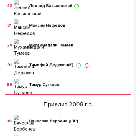
42
Леонид Васьковский
31
Максим Нефедов
24
Мухаммадали Тумаев
91
Тимофей Дедюхин
(К)
89
Тимур Сугкоев
Приалит 2008 г.р.
16
Вячеслав Бербенец
(ВР)