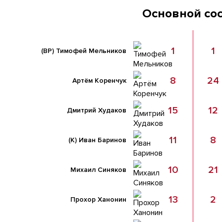
Основной со
1
1
(ВР)
Тимофей Мельников
8
24
Артём Коренчук
15
12
Дмитрий Худаков
11
8
(К)
Иван Баринов
10
21
Михаил Синяков
13
2
Прохор Ханонин