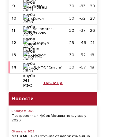
9
30
-33
30
ФШМ
10
30
-52
28
Сокол
Локомотив-
11
30
-37
26
Перово
12
29
-46
21
Строгино
13
30
-52
18
Космос
14
30
-67
18
ЭЦ РФС "Спарта"
ТАБЛИЦА
Новости
07 августа 2026
Предсезонный Кубок Москвы по футзалу
2026
06 августа 2026
MCL и MCL PRO открывают набор команд на