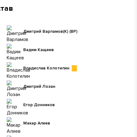
став
Дмитрий Варламов
(К)
(ВР)
Вадим Кащеев
Владислав Колотилин
Дмитрий Лозан
Егор Донников
Макар Алиев