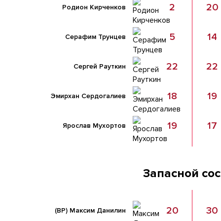
2
20
Родион Кирченков
5
14
Серафим Трунцев
22
22
Сергей Рауткин
18
19
Эмирхан Сердогалиев
19
17
Ярослав Мухортов
Запасной со
20
30
(ВР)
Максим Данилин