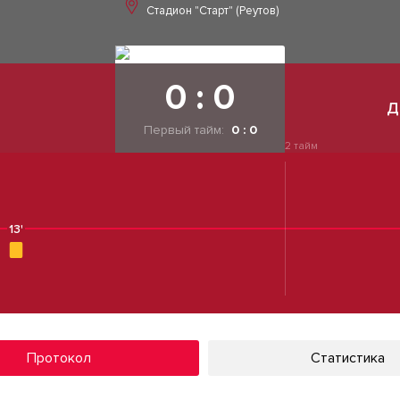
Стадион "Старт" (Реутов)
0 : 0
Д
Первый тайм:
0 : 0
2 тайм
13'
Протокол
Статистика