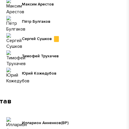
Максим Арестов
Пётр Булгаков
Сергей Сушков
Тимофей Трухачев
Юрий Кожедубов
став
Илларион Анненков
(ВР)