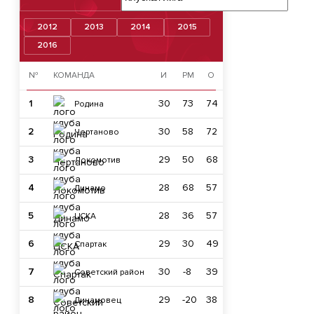
2012
2013
2014
2015
2016
№
КОМАНДА
И
РМ
О
1
30
73
74
Родина
2
30
58
72
Чертаново
3
29
50
68
Локомотив
4
28
68
57
Динамо
5
28
36
57
ЦСКА
6
29
30
49
Спартак
7
30
-8
39
Советский район
8
29
-20
38
Динамовец