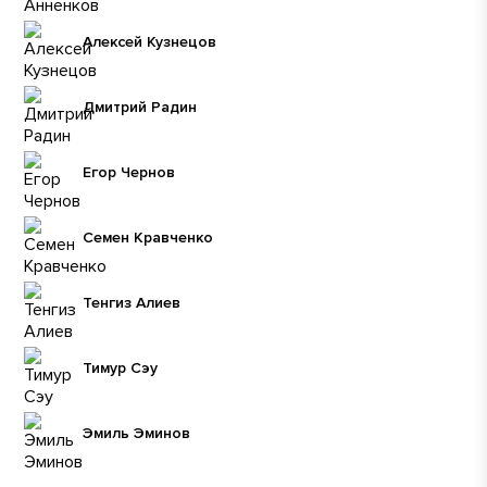
Алексей Кузнецов
Дмитрий Радин
Егор Чернов
Семен Кравченко
Тенгиз Алиев
Тимур Сэу
Эмиль Эминов