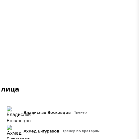
 лица
Владислав Восковцов
Тренер
Ахмед Енгуразов
тренер по вратарям