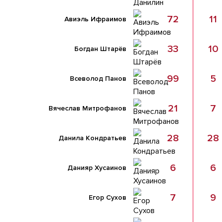
72
11
Авиэль Ифраимов
33
10
Богдан Штарёв
99
5
Всеволод Панов
21
7
Вячеслав Митрофанов
28
28
Данила Кондратьев
6
6
Данияр Хусаинов
7
9
Егор Сухов