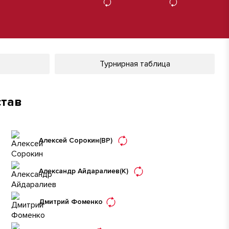
Турнирная таблица
став
Алексей Сорокин
(ВР)
Александр Айдаралиев
(К)
Дмитрий Фоменко