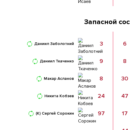
Запасной со
3
6
Даниил Заболотний
9
8
Даниил Ткаченко
8
30
Макар Асланов
24
47
Никита Кобзев
97
17
(К)
Сергей Сорокин