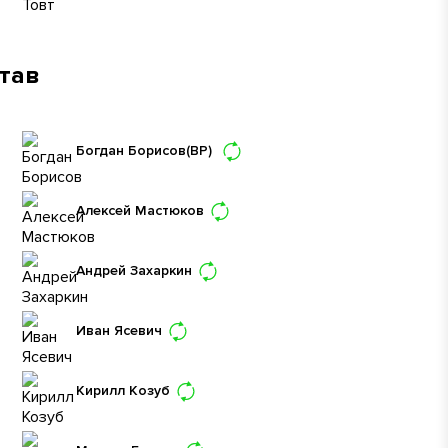
став
Богдан Борисов
(ВР)
Алексей Мастюков
Андрей Захаркин
Иван Ясевич
Кирилл Козуб