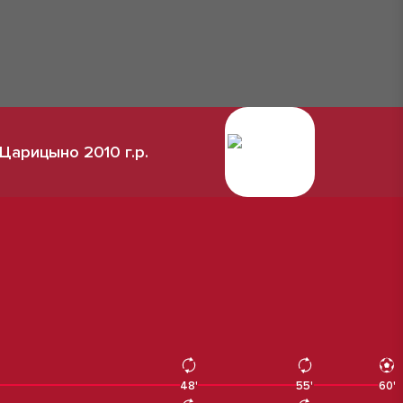
Царицыно 2010 г.р.
48'
48'
55'
55'
60'