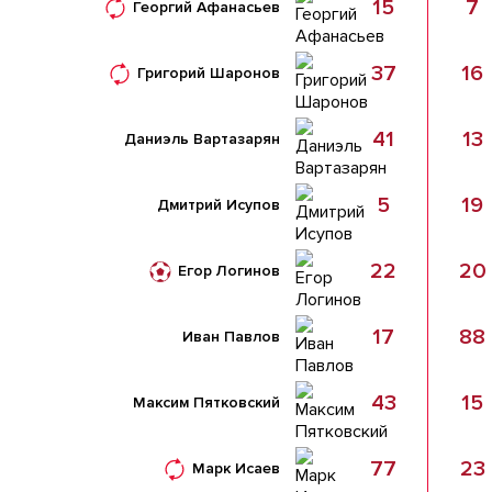
15
7
Георгий Афанасьев
37
16
Григорий Шаронов
41
13
Даниэль Вартазарян
5
19
Дмитрий Исупов
22
20
Егор Логинов
17
88
Иван Павлов
43
15
Максим Пятковский
77
23
Марк Исаев