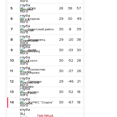
5
28
36
57
ЦСКА
6
29
30
49
Спартак
7
30
-8
39
Советский район
8
29
-20
38
Динамовец
9
30
-33
30
ФШМ
10
30
-52
28
Сокол
Локомотив-
11
30
-37
26
Перово
12
29
-46
21
Строгино
13
30
-52
18
Космос
14
30
-67
18
ЭЦ РФС "Спарта"
ТАБЛИЦА