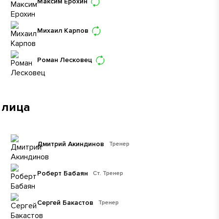
Максим Ерохин
Михаил Карпов
Роман Лесковец
 лица
Дмитрий Акиндинов
Тренер
Роберт Бабаян
Ст. Тренер
Сергей Бакастов
Тренер