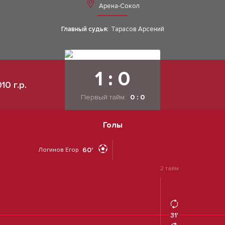
Арена-Сокол
Главный судья:
Тарасов Арсений
1 : 0
0 г.р.
Первый тайм:
0 : 0
Голы
60'
Логинов Егор
2 тайм
31'
31'