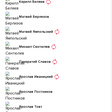
Кирилл Беляев
Матвей Берлизов
Матвей Ямпольский
Михаил Сентюлев
Панкратий Славов
Ярослав Иваницкий
Ярослав Постников
Ярослав Товт