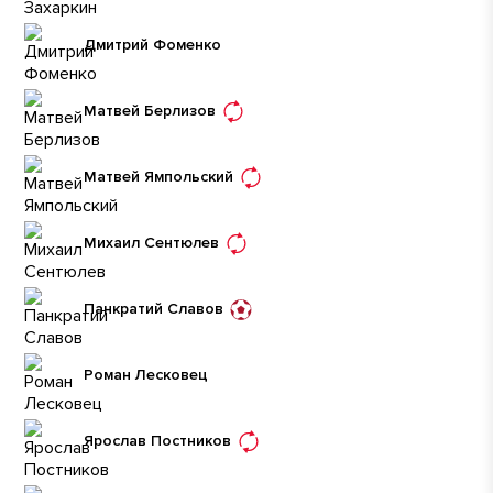
Дмитрий Фоменко
Матвей Берлизов
Матвей Ямпольский
Михаил Сентюлев
Панкратий Славов
Роман Лесковец
Ярослав Постников