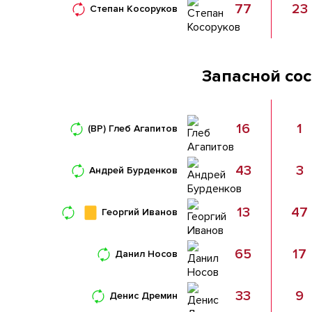
77
23
Степан Косоруков
Запасной со
16
1
(ВР)
Глеб Агапитов
43
3
Андрей Бурденков
13
47
Георгий Иванов
65
17
Данил Носов
33
9
Денис Дремин