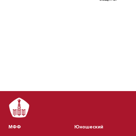
МФФ
Юношеский