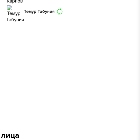
Темур Габуния
 лица