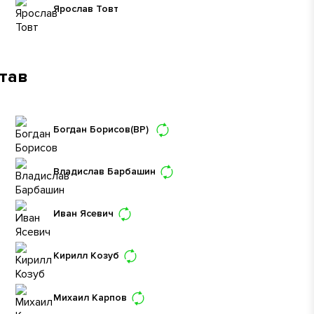
Ярослав Товт
став
Богдан Борисов
(ВР)
Владислав Барбашин
Иван Ясевич
Кирилл Козуб
Михаил Карпов