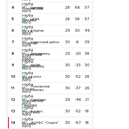
4
28
68
57
Динамо
5
28
36
57
ЦСКА
6
29
30
49
Спартак
7
30
-8
39
Советский район
8
29
-20
38
Динамовец
9
30
-33
30
ФШМ
10
30
-52
28
Сокол
Локомотив-
11
30
-37
26
Перово
12
29
-46
21
Строгино
13
30
-52
18
Космос
14
30
-67
18
ЭЦ РФС "Спарта"