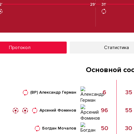
2'
29'
31'
31'
Протокол
Статистика
Основной со
6
35
(ВР)
Александр Герман
96
55
Арсений Фоминов
50
30
Богдан Мочалов