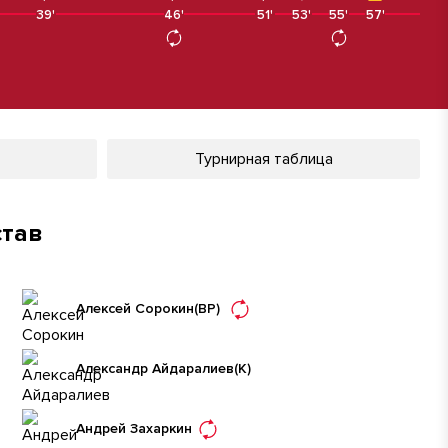
39'
46'
46'
51'
53'
55'
57'
Турнирная таблица
став
Алексей Сорокин
(ВР)
Александр Айдаралиев
(К)
Андрей Захаркин