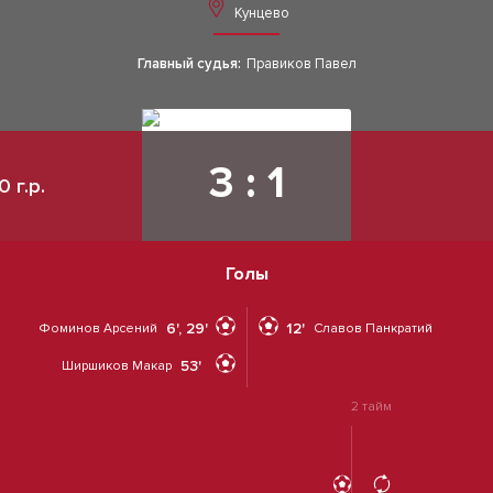
Кунцево
Главный судья:
Правиков Павел
3 : 1
 г.р.
Голы
6', 29'
12'
Фоминов Арсений
Славов Панкратий
53'
Ширшиков Макар
2 тайм